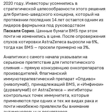
2020 году. Инвесторы усомнились в
стратегической целесообразности этого решения
для британо-шведского концерна, который на
протяжении последних 14 лет остается одним из
лидеров фармрынка под руководством
Паскаля Сорио
. Ценные бумаги BMS при этом
почти не изменились в цене. После опровержения
слухов котировки AstraZeneca выросли на 6%,
тогда как BMS — просели примерно на 3%.
Аналитики с самого начала указывали на
серьезное препятствие для гипотетического
слияния — прямую конкуренцию онкопрепаратов
производителей. Флагманский
иммунотерапевтический препарат «Опдиво»
(ниволумаб), принадлежащий BMS, и «Имфинзи»
(дурвалумаб) от AstraZeneca — ингибиторы
контрольных точек иммунитета, которые
применяются при одних и тех же видах рака и
почти неизбежно привлекли бы внимание
антимонопольных регуляторов.