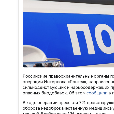
Российские правоохранительные органы п
операции Интерпола «Пангея», направленно
сильнодействующих и наркосодержащих пр
опасных биодобавок. Об этом
сообщили
в 
В ходе операции пресекли 721 правонаруше
оборота недоброкачественную медицинску
млн руб. Возбуждено 176 уголовных дел.