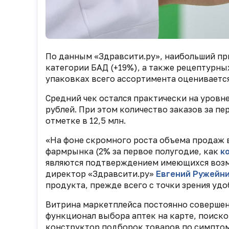
По данным «Здравсити.ру», наибольший пр
категории БАД (+19%), а также рецептурны
упаковках всего ассортимента оценивается
Средний чек остался практически на уровн
рублей. При этом количество заказов за п
отметке в 12,5 млн.
«На фоне скромного роста объема продаж 
фармрынка (2% за первое полугодие, как
к
являются подтверждением имеющихся возм
директор «Здравсити.ру»
Евгений Ружейн
продукта, прежде всего с точки зрения удо
Витрина маркетплейса постоянно совершенс
функционал выбора аптек на карте, поиск
конструктор подборок товаров по симпто