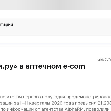
нтарии
erid: 2V
.ру» в аптечном e‑com
по итогам первого полугодия продемонстрировал
зации за I—II кварталы 2026 года превысил 21,23
 по информации от агентства AlphaRM, позволили