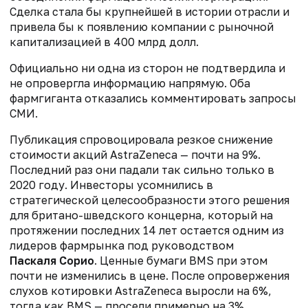
Сделка стала бы крупнейшей в истории отрасли и
привела бы к появлению компании с рыночной
капитализацией в 400 млрд долл.
Официально ни одна из сторон не подтвердила и
не опровергла информацию напрямую. Оба
фармгиганта отказались комментировать запросы
СМИ.
Публикация спровоцировала резкое снижение
стоимости акций AstraZeneca — почти на 9%.
Последний раз они падали так сильно только в
2020 году. Инвесторы усомнились в
стратегической целесообразности этого решения
для британо-шведского концерна, который на
протяжении последних 14 лет остается одним из
лидеров фармрынка под руководством
Паскаля Сорио
. Ценные бумаги BMS при этом
почти не изменились в цене. После опровержения
слухов котировки AstraZeneca выросли на 6%,
тогда как BMS — просели примерно на 3%.