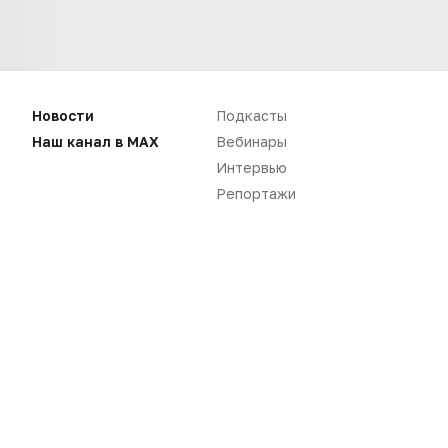
Нет комментариев
Новости
Подкасты
Наш канал в MAX
Вебинары
Вы не можете оставлять
Интервью
комментарии
Пожалуйста,
авторизуйтесь
Репортажи