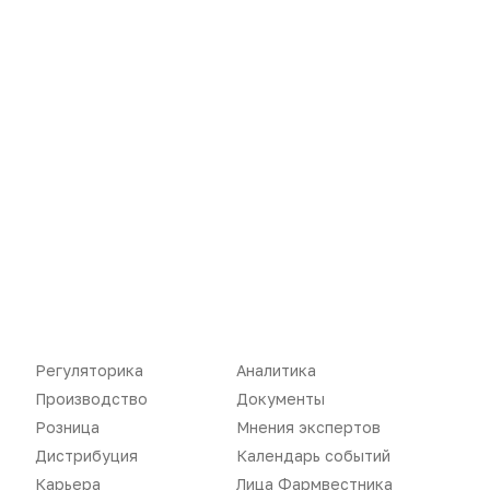
Новости
Репортажи
Регуляторика
Вебинары
Производство
Подкасты
Розница
Интервью
Дистрибуция
Газета
Регуляторика
Аналитика
Карьера
Оформить подписку
Производство
Документы
Аналитика
Архив номеров
Розница
Мнения экспертов
Дистрибуция
Календарь событий
Документы
Реклама в газете
Карьера
Лица Фармвестника