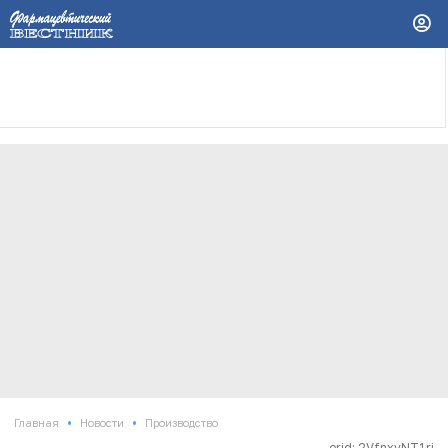
•
•
Главная
Новости
Производство
erid: 2VfnxvNT1ri