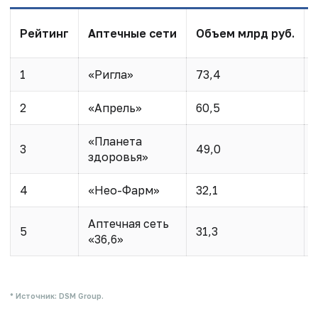
Рейтинг
Аптечные сети
Объем млрд руб
.
1
«Ригла»
73,4
2
«Апрель»
60,5
«Планета
3
49,0
здоровья»
4
«Нео-Фарм»
32,1
Аптечная сеть
5
31,3
«36,6»
* Источник: DSM Group.