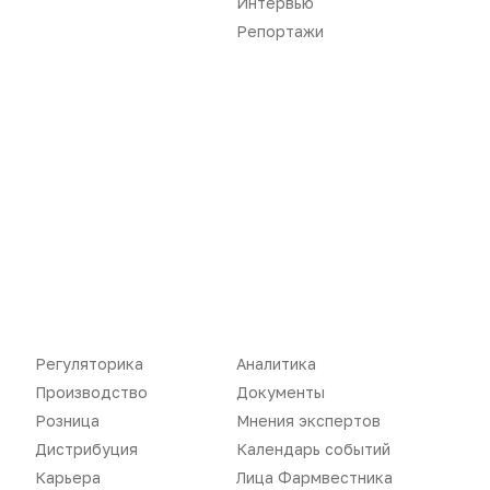
Интервью
Дистрибуция
Газета
Репортажи
Карьера
Оформить подписку
Аналитика
Архив номеров
Документы
Реклама в газете
Бизнес
Реклама на сайте
Аптекарь
Контакты
«Политика конфиденциальности»
Регуляторика
Аналитика
«Основные виды деятельности компании»
«Редакционная политика»
Производство
Документы
Розница
Мнения экспертов
Дистрибуция
Календарь событий
Карьера
Лица Фармвестника