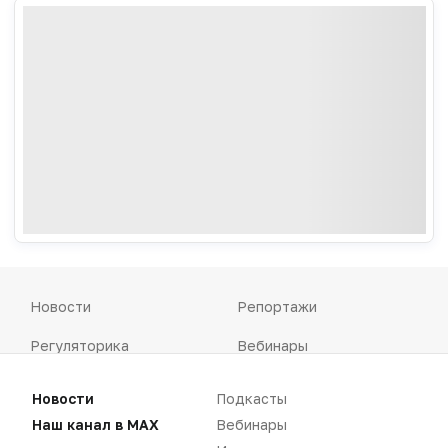
Новости
Репортажи
Регуляторика
Вебинары
Производство
Подкасты
Новости
Подкасты
Розница
Интервью
Наш канал в MAX
Вебинары