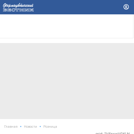
•
•
Главная
Новости
Розница
erid: 2VfnxwVGKLN