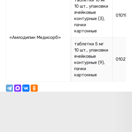
таблетки 10 мг
10 шт., упаковки
ячейковые
010190
контурные (3),
пачки
картонные
«Амлодипин Медисорб»
таблетки 5 мг
10 шт., упаковки
ячейковые
010270
контурные (9),
пачки
картонные