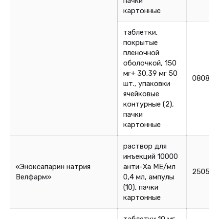
пачки
картонные
таблетки,
покрытые
пленочной
оболочкой, 150
мг+ 30,39 мг 50
080825
шт., упаковки
ячейковые
контурные (2),
пачки
картонные
раствор для
инъекций 10000
«Эноксапарин натрия
анти-Ха МЕ/мл
250525
Велфарм»
0,4 мл, ампулы
(10), пачки
картонные