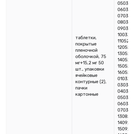
050324
060324
070324
080324
090324
100324
таблетки,
110524,
покрытые
120524
пленочной
130524
оболочкой, 75
140524
мг+15,2 мг 50
150524
шт., упаковки
160524
ячейковые
010325
контурные (2),
030325
пачки
040325
картонные
050325
060325
070325
130825
140925
150925