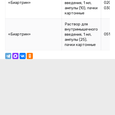
«Биартрин»
02082
введения, 1 мл,
ампулы (10), пачки
0308
картонные
Раствор для
внутримышечного
«Биартрин»
05112
введения, 1 мл,
ампулы (25),
пачки картонные