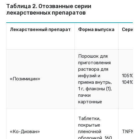
Таблица 2. Отозванные серии
лекарственных препаратов
Лекарственный препарат
Форма выпуска
Серия
Порошок для
приготовления
раствора для
инфузий и
1051042
«Позимицин»
приема внутрь,
104104
1 г, флаконы (1),
пачки
картонные
Таблетки,
покрытые
«Ко-Диован»
пленочной
TNFM7
оболочкой, 160