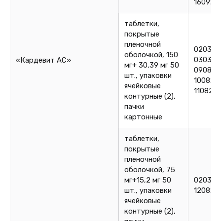
160925
таблетки,
покрытые
пленочной
020324
оболочкой, 150
030324
«Кардевит АС»
мг+ 30,39 мг 50
090825
шт., упаковки
100825
ячейковые
110825
контурные (2),
пачки
картонные
таблетки,
покрытые
пленочной
оболочкой, 75
мг+15,2 мг 50
020325
шт., упаковки
120825
ячейковые
контурные (2),