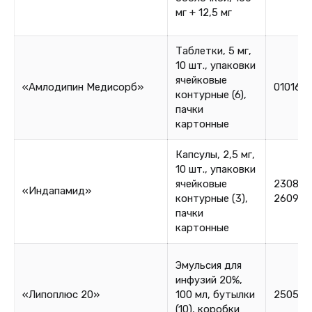
мг + 12,5 мг
Таблетки, 5 мг,
10 шт., упаковки
ячейковые
«Амлодипин Медисорб»
010160
контурные (6),
пачки
картонные
Капсулы, 2,5 мг,
10 шт., упаковки
ячейковые
230825
«Индапамид»
контурные (3),
260925
пачки
картонные
Эмульсия для
инфузий 20%,
«Липоплюс 20»
100 мл, бутылки
250578
(10), коробки