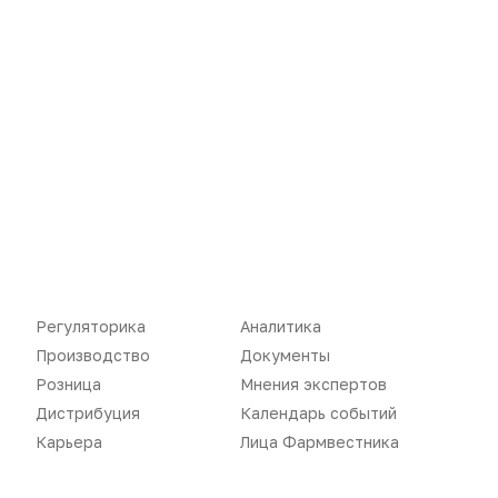
Карьера
Оформить подписку
Аналитика
Архив номеров
Документы
Реклама в газете
Бизнес
Реклама на сайте
Аптекарь
Контакты
Регуляторика
Аналитика
«Политика конфиденциальности»
Производство
Документы
«Основные виды деятельности компании»
«Редакционная политика»
Розница
Мнения экспертов
Дистрибуция
Календарь событий
Карьера
Лица Фармвестника