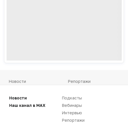
Новости
Репортажи
Регуляторика
Вебинары
Новости
Подкасты
Производство
Подкасты
Наш канал в MAX
Вебинары
Интервью
Розница
Интервью
Репортажи
Дистрибуция
Газета