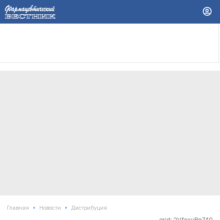
•
•
Главная
Новости
Дистрибуция
erid: 2VfnxvPgZfG