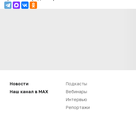
Новости
Подкасты
Нет комментариев
Наш канал в MAX
Вебинары
Интервью
Вы не можете оставлять
Репортажи
комментарии
Пожалуйста,
авторизуйтесь