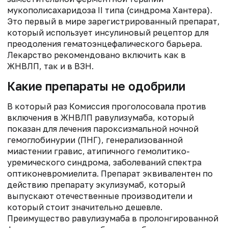
мукополисахаридоза II типа (синдрома Хантера).
Это первый в мире зарегистрированный препарат,
который использует инсулиновый рецептор для
преодоления гематоэнцефалического барьера.
Лекарство рекомендовано включить как в
ЖНВЛП, так и в ВЗН.
Какие препараты не одобрили
В который раз Комиссия проголосовала против
включения в ЖНВЛП равулизумаба, который
показан для лечения пароксизмальной ночной
гемоглобинурии (ПНГ), генерализованной
миастении гравис, атипичного гемолитико-
уремического синдрома, заболеваний спектра
оптиконевромиелита. Препарат эквивалентен по
действию препарату экулизумаб, который
выпускают отечественные производители и
который стоит значительно дешевле.
Преимущество равулизумаба в пролонгированной