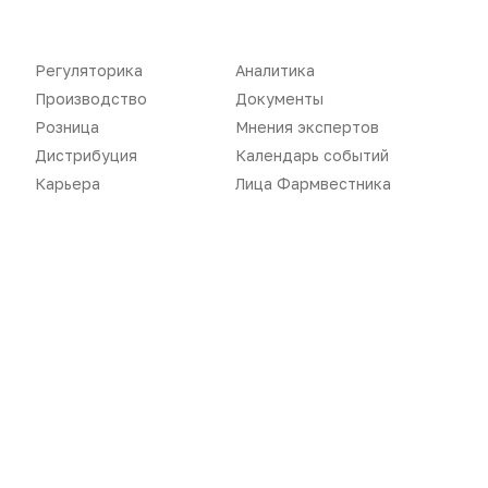
Розница
Интервью
Дистрибуция
Газета
Регуляторика
Аналитика
Карьера
Оформить подписку
Производство
Документы
Розница
Мнения экспертов
Аналитика
Архив номеров
Дистрибуция
Календарь событий
Документы
Реклама в газете
Карьера
Лица Фармвестника
Бизнес
Реклама на сайте
Аптекарь
Контакты
«Политика конфиденциальности»
«Основные виды деятельности компании»
«Редакционная политика»