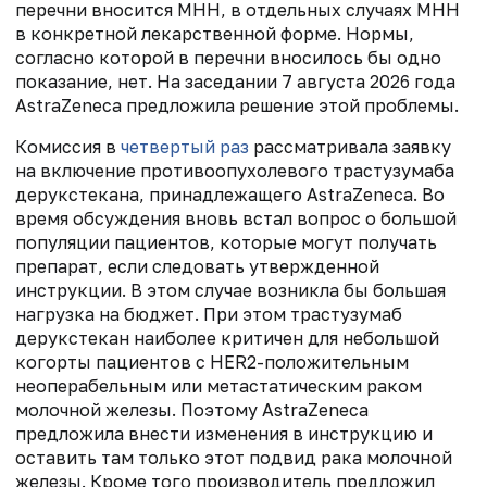
перечни вносится МНН, в отдельных случаях МНН
в конкретной лекарственной форме. Нормы,
согласно которой в перечни вносилось бы одно
показание, нет. На заседании 7 августа 2026 года
AstraZeneca предложила решение этой проблемы.
Комиссия в
четвертый раз
рассматривала заявку
на включение противоопухолевого трастузумаба
дерукстекана, принадлежащего AstraZeneca. Во
время обсуждения вновь встал вопрос о большой
популяции пациентов, которые могут получать
препарат, если следовать утвержденной
инструкции. В этом случае возникла бы большая
нагрузка на бюджет. При этом трастузумаб
дерукстекан наиболее критичен для небольшой
когорты пациентов с HER2-положительным
неоперабельным или метастатическим раком
молочной железы. Поэтому AstraZeneca
предложила внести изменения в инструкцию и
оставить там только этот подвид рака молочной
железы. Кроме того производитель предложил