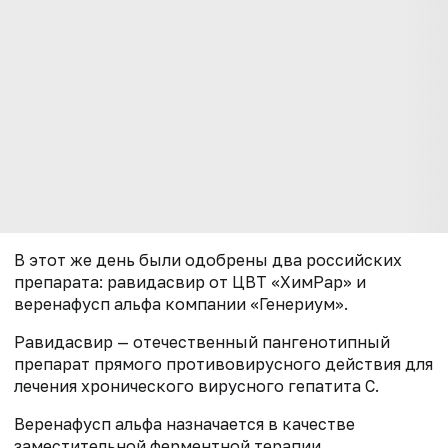
В этот же день были одобрены два российских
препарата: равидасвир от ЦВТ «ХимРар» и
веренафусп альфа компании «Генериум».
Равидасвир — отечественный пангенотипный
препарат прямого противовирусного действия для
лечения хронического вирусного гепатита С.
Веренафусп альфа назначается в качестве
заместительной ферментной терапии