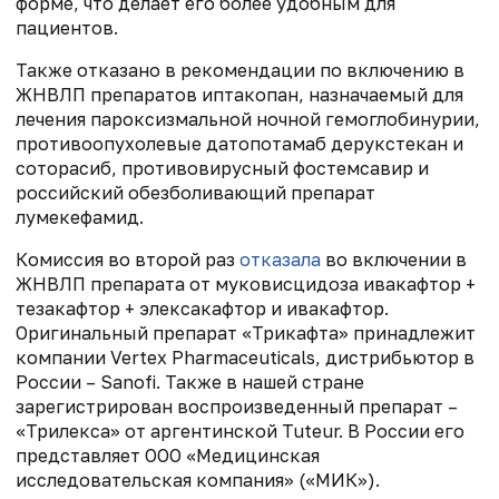
форме, что делает его более удобным для
пациентов.
Также отказано в рекомендации по включению в
ЖНВЛП препаратов иптакопан, назначаемый для
лечения пароксизмальной ночной гемоглобинурии,
противоопухолевые датопотамаб дерукстекан и
соторасиб, противовирусный фостемсавир и
российский обезболивающий препарат
лумекефамид.
Комиссия во второй раз
отказала
во включении в
ЖНВЛП препарата от муковисцидоза ивакафтор +
тезакафтор + элексакафтор и ивакафтор.
Оригинальный препарат «Трикафта» принадлежит
компании Vertex Pharmaceuticals, дистрибьютор в
России – Sanofi. Также в нашей стране
зарегистрирован воспроизведенный препарат –
«Трилекса» от аргентинской Tuteur. В России его
представляет ООО «Медицинская
исследовательская компания» («МИК»).