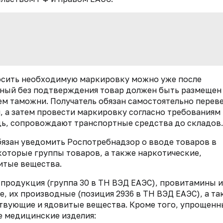
осить необходимую маркировку можно уже после
нный без подтверждения товар должен быть размещен
ем таможни. Получатель обязан самостоятельно перев
м, а затем провести маркировку согласно требованиям
дь, сопровождают транспортные средства до складов.
бязан уведомить Роспотребнадзор о вводе товаров в
которые группы товаров, а также наркотические,
итые вещества.
продукция (группа 30 в ТН ВЭД ЕАЭС), провитамины и
 их производные (позиция 2936 в ТН ВЭД ЕАЭС), а та
твующие и ядовитые вещества. Кроме того, упрощен
е медицинские изделия: