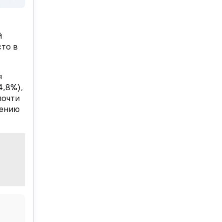
й
сто в
я
4,8%),
почти
нению