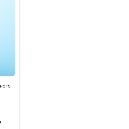
ного
я