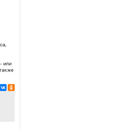
са,
- или
 также