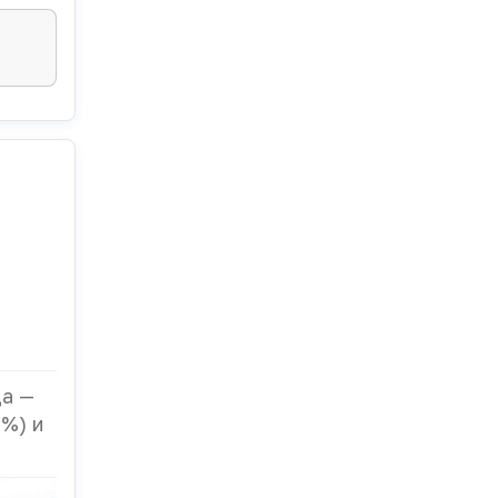
да —
%) и