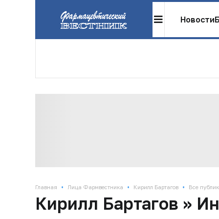
Новости
•
•
•
Главная
Лица Фармвестника
Кирилл Бартагов
Все публи
Кирилл Бартагов » И