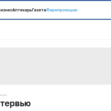
Бизнес
Аптекарь
Газета
Фармпроекции
кации
нтервью