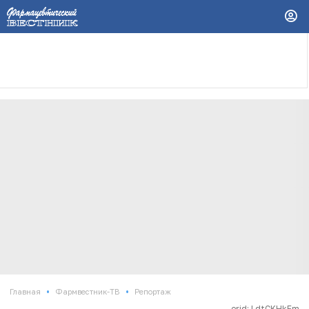
•
•
Главная
Фармвестник-ТВ
Репортаж
erid: LdtCKHkEm