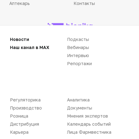
Аптекарь
Контакты
Новости
Подкасты
«Политика конфиденциальности»
«Основные виды деятельности компании»
Наш канал в MAX
Вебинары
«Редакционная политика»
Интервью
Репортажи
Воспроизведение материалов допускается только при соблюдении
ограничений, установленных Правообладателем
, при указании
Регуляторика
Аналитика
автора используемых материалов и ссылки на портал
Pharmvestnik.ru как на источник заимствования с обязательной
Производство
Документы
гиперссылкой на сайт
pharmvestnik.ru
Розница
Мнения экспертов
Дистрибуция
Календарь событий
Карьера
Лица Фармвестника
Продолжая использовать наш сайт, вы даете согласие на
обработку файлов cookie, которые обеспечивают