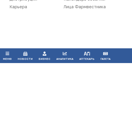
Карьера
Лица Фармвестника
Продолжая использовать наш сайт, вы даете согласие на
обработку файлов cookie, которые обеспечивают
правильную работу сайта.
ПРИНЯТЬ
МЕНЮ
НОВОСТИ
БИЗНЕС
АНАЛИТИКА
АПТЕКАРЬ
ГАЗЕТА