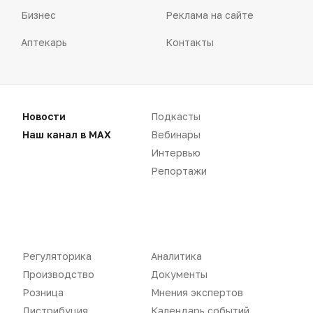
Бизнес
Реклама на сайте
Аптекарь
Контакты
Новости
Подкасты
«Политика конфиденциальности»
Наш канал в MAX
Вебинары
«Основные виды деятельности компании»
«Редакционная политика»
Интервью
Репортажи
Воспроизведение материалов допускается только при соблюдении
ограничений, установленных Правообладателем
, при указании
Регуляторика
Аналитика
автора используемых материалов и ссылки на портал
Производство
Документы
Pharmvestnik.ru как на источник заимствования с обязательной
гиперссылкой на сайт
pharmvestnik.ru
Розница
Мнения экспертов
Дистрибуция
Календарь событий