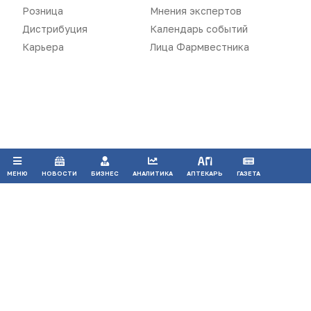
гиперссылкой на сайт
pharmvestnik.ru
Розница
Мнения экспертов
Дистрибуция
Календарь событий
Карьера
Лица Фармвестника
Продолжая использовать наш сайт, вы даете согласие на
обработку файлов cookie, которые обеспечивают
правильную работу сайта.
ПРИНЯТЬ
МЕНЮ
НОВОСТИ
БИЗНЕС
АНАЛИТИКА
АПТЕКАРЬ
ГАЗЕТА