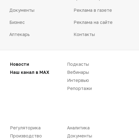
Документы
Реклама в газете
Бизнес
Реклама на сайте
Аптекарь
Контакты
Новости
Подкасты
«Политика конфиденциальности»
Наш канал в MAX
Вебинары
«Основные виды деятельности компании»
Интервью
«Редакционная политика»
Репортажи
Воспроизведение материалов допускается только при соблюдении
Регуляторика
Аналитика
ограничений, установленных Правообладателем
, при указании
автора используемых материалов и ссылки на портал
Производство
Документы
Pharmvestnik.ru как на источник заимствования с обязательной