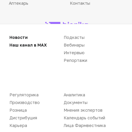
Аптекарь
Контакты
Новости
Подкасты
«Политика конфиденциальности»
«Основные виды деятельности компании»
Наш канал в MAX
Вебинары
«Редакционная политика»
Интервью
Репортажи
Воспроизведение материалов допускается только при соблюдении
ограничений, установленных Правообладателем
, при указании
Регуляторика
Аналитика
автора используемых материалов и ссылки на портал
Pharmvestnik.ru как на источник заимствования с обязательной
Производство
Документы
гиперссылкой на сайт
pharmvestnik.ru
Розница
Мнения экспертов
Дистрибуция
Календарь событий
Карьера
Лица Фармвестника
Продолжая использовать наш сайт, вы даете согласие на
обработку файлов cookie, которые обеспечивают