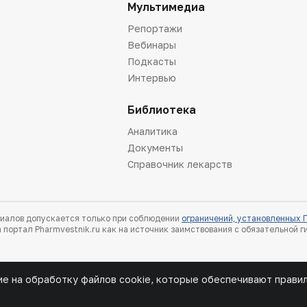
Мультимедиа
Репортажи
Вебинары
Подкасты
Интервью
Библиотека
Аналитика
Документы
Справочник лекарств
иалов допускается только при соблюдении
ограничений, установленных
 портал Pharmvestnik.ru как на источник заимствования с обязательной 
ие на обработку файлов cookie, которые обеспечивают прави