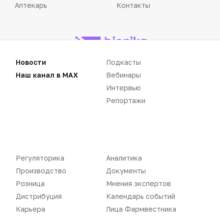
Аптекарь
Контакты
Новости
Подкасты
«Политика конфиденциальности»
«Основные виды деятельности компании»
Наш канал в MAX
Вебинары
«Редакционная политика»
Интервью
Репортажи
Воспроизведение материалов допускается только при соблюдении
ограничений, установленных Правообладателем
, при указании
Регуляторика
Аналитика
автора используемых материалов и ссылки на портал
Pharmvestnik.ru как на источник заимствования с обязательной
Производство
Документы
гиперссылкой на сайт
pharmvestnik.ru
Розница
Мнения экспертов
Дистрибуция
Календарь событий
Карьера
Лица Фармвестника
Продолжая использовать наш сайт, вы даете согласие на
обработку файлов cookie, которые обеспечивают