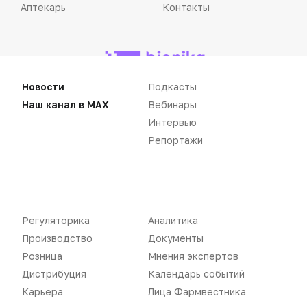
Аптекарь
Контакты
Новости
Подкасты
«Политика конфиденциальности»
«Основные виды деятельности компании»
Наш канал в MAX
Вебинары
«Редакционная политика»
Интервью
Репортажи
Воспроизведение материалов допускается только при соблюдении
ограничений, установленных Правообладателем
, при указании
Регуляторика
Аналитика
автора используемых материалов и ссылки на портал
Pharmvestnik.ru как на источник заимствования с обязательной
Производство
Документы
гиперссылкой на сайт
pharmvestnik.ru
Розница
Мнения экспертов
Дистрибуция
Календарь событий
Карьера
Лица Фармвестника
Продолжая использовать наш сайт, вы даете согласие на
обработку файлов cookie, которые обеспечивают