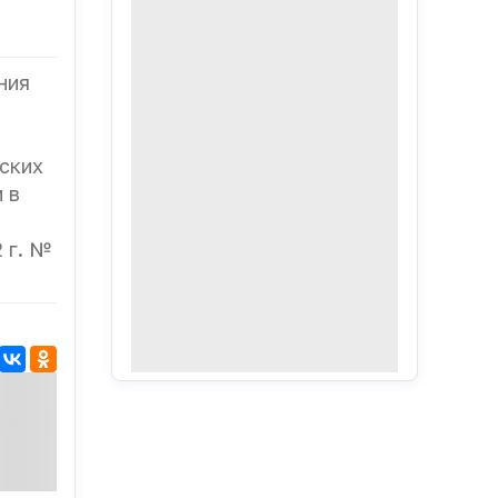
ния
ских
 в
 г. №