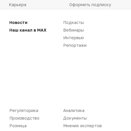
Карьера
Оформить подписку
Аналитика
Архив номеров
Новости
Подкасты
Документы
Реклама в газете
Наш канал в MAX
Вебинары
Интервью
Бизнес
Реклама на сайте
Репортажи
Аптекарь
Контакты
«Политика конфиденциальности»
«Основные виды деятельности компании»
«Редакционная политика»
Регуляторика
Аналитика
Производство
Документы
Розница
Мнения экспертов