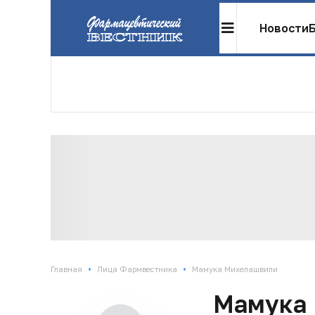
Новости
•
•
Главная
Лица Фармвестника
Мамука Михелашвили
Мамука