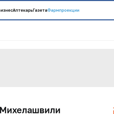
Бизнес
Аптекарь
Газета
Фармпроекции
 Михелашвили