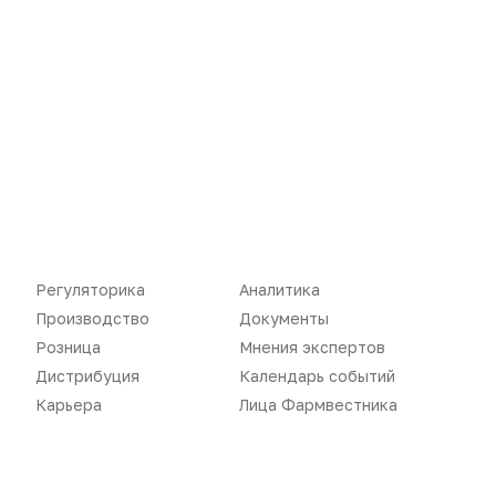
Регуляторика
Вебинары
Производство
Подкасты
Розница
Интервью
Дистрибуция
Газета
Карьера
Оформить подписку
Аналитика
Архив номеров
Регуляторика
Аналитика
Документы
Реклама в газете
Производство
Документы
Бизнес
Реклама на сайте
Розница
Мнения экспертов
Дистрибуция
Календарь событий
Аптекарь
Контакты
Карьера
Лица Фармвестника