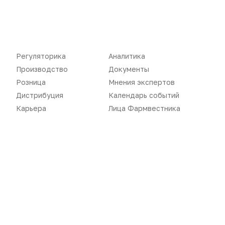
Новости
Репортажи
Регуляторика
Вебинары
Производство
Подкасты
Регуляторика
Аналитика
Розница
Интервью
Производство
Документы
Розница
Мнения экспертов
Дистрибуция
Газета
Дистрибуция
Календарь событий
Карьера
Оформить подписку
Карьера
Лица Фармвестника
Аналитика
Архив номеров
Документы
Реклама в газете
Бизнес
Реклама на сайте
Аптекарь
Контакты