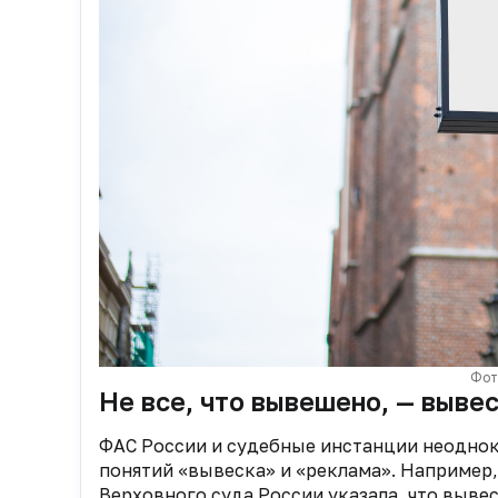
Фот
Не все, что вывешено, — выве
ФАС России и судебные инстанции неоднок
понятий «вывеска» и «реклама». Например,
Верховного суда России указала, что выве