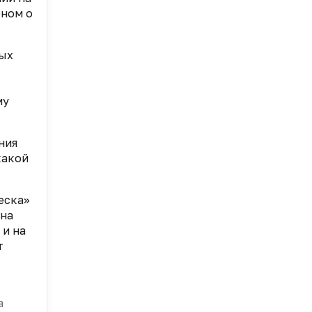
оном о
мых
му
ния
какой
еска»
 на
 и на
т
а