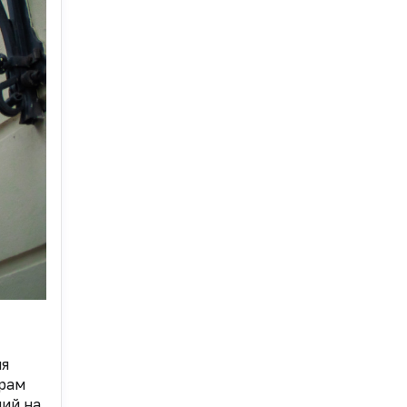
ия
орам
ний на