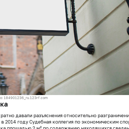
о: 184901236_ru.123rf.com
ска
ратно давали разъяснения относительно разграничен
 в 2014 году Судебная коллегия по экономическим сп
ска площадью 2 м² по содержанию находящихся сведе