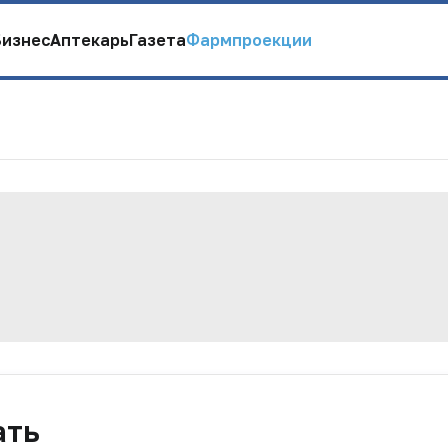
Бизнес
Аптекарь
Газета
Фармпроекции
ать