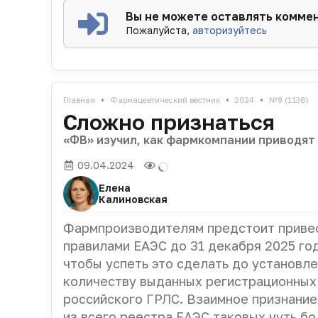
Вы не можете оставлять комме
Пожалуйста,
авторизуйтесь
•
•
•
Главная
Фармацевтический вестник
2024
№9 (1138)
Сложно признаться
«ФВ» изучил, как фармкомпании приводят 
09.04.2024
Елена
Калиновская
Фармпроизводителям предстоит привес
правилами ЕАЭС до 31 декабря 2025 год
чтобы успеть это сделать до установле
количеству выданных регистрационных
российского ГРЛС. Взаимное признание
из всего реестра ЕАЭС таковых чуть бо