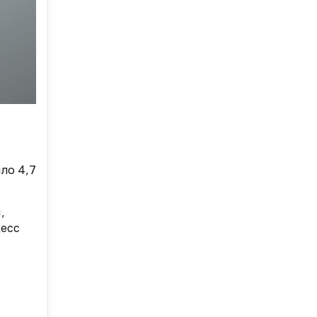
ло 4,7
,
цесс