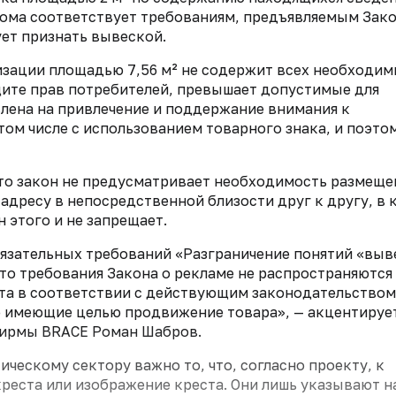
 дома соответствует требованиям, предъявляемым Зак
ует признать вывеской.
низации площадью 7,56 м² не содержит всех необходи
ите прав потребителей, превышает допустимые для
лена на привлечение и поддержание внимания к
том числе с использованием товарного знака, и поэто
что закон не предусматривает необходимость размеще
дресу в непосредственной близости друг к другу, в 
 этого и не запрещает.
язательных требований «Разграничение понятий «выв
что требования Закона о рекламе не распространяются
а в соответствии с действующим законодательством
 имеющие целью продвижение товара», — акцентируе
фирмы BRACE Роман Шабров.
ческому сектору важно то, что, согласно проекту, к
креста или изображение креста. Они лишь указывают н