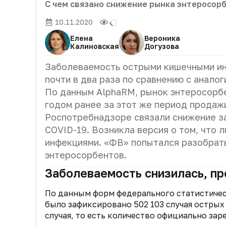
С чем связано снижение рынка энтеросорб
10.11.2020
Елена
Вероника
Калиновская
Догузова
Заболеваемость острыми кишечными ин
почти в два раза по сравнению с анал
По данным AlphaRM, рынок энтеросорбе
годом ранее за этот же период продаж
Роспотребнадзоре связали снижение з
COVID-19. Возникла версия о том, что 
инфекциями. «ФВ» попытался разобрать
энтеросорбентов.
Заболеваемость снизилась, п
По данным форм федерального статистическ
было зафиксировано 502 103 случая острых 
случая, то есть количество официально зар