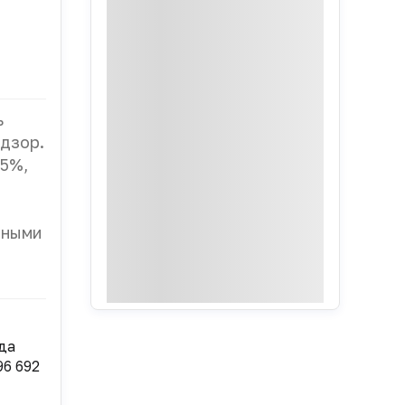
ь
адзор.
 5%,
чными
да
96 692