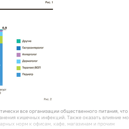
тически все организации общественного питания, что
анения кишечных инфекций. Также оказать влияние мо
рных норм к офисам, кафе, магазинам и прочим