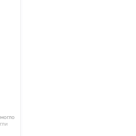
 могло
гли