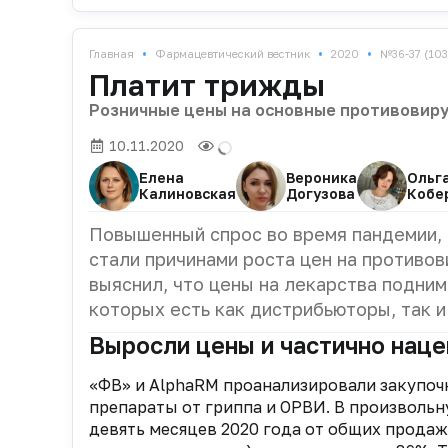
•
•
•
Главная
Фармацевтический вестник
2020
№36-37 (103
Платит трижды
Розничные цены на основные противовиру
10.11.2020
Елена
Вероника
Ольг
Калиновская
Догузова
Кобе
Повышенный спрос во время пандемии, 
стали причинами роста цен на противо
выяснил, что цены на лекарства подним
которых есть как дистрибьюторы, так и
Выросли цены и частично наце
«ФВ» и AlphaRM проанализировали закупо
препараты от гриппа и ОРВИ. В произвольн
девять месяцев 2020 года от общих прода