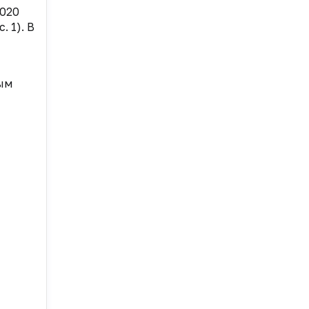
2020
 1). В
ым