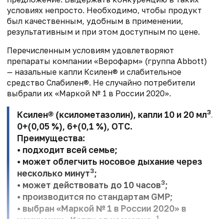
условиях непросто. Необходимо, чтобы продукт
был качественным, удобным в применении,
результативным и при этом доступным по цене.
Перечисленным условиям удовлетворяют
препараты компании «Верофарм» (группа Abbott)
— назальные капли Ксилен® и слабительное
средство Слабилен®. Не случайно потребители
выбрали их «Маркой № 1 в России 2020».
3
Ксилен® (ксилометазолин), капли 10 и 20 мл
.
0+(0,05 %), 6+(0,1 %), ОТС.
Преимущества:
• подходит всей семье;
• может облегчить носовое дыхание через
3
несколько минут
;
3
• может действовать до 10 часов
;
• производится по стандартам GMP;
• выбран «Маркой № 1 в России 2020» в
1