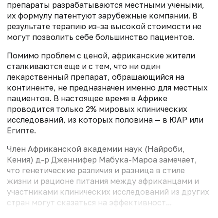
препараты разрабатываются местными учеными,
их формулу патентуют зарубежные компании. В
результате терапию из-за высокой стоимости не
могут позволить себе большинство пациентов.
Помимо проблем с ценой, африканские жители
сталкиваются еще и с тем, что ни один
лекарственный препарат, обращающийся на
континенте, не предназначен именно для местных
пациентов. В настоящее время в Африке
проводится только 2% мировых клинических
исследований, из которых половина — в ЮАР или
Египте.
Член Африканской академии наук (Найроби,
Кения) д-р Дженнифер Мабука-Мароа замечает,
что генетические различия и разница в стиле
жизни и рационе питания между африканцами и
участниками клинических исследований из других
стран могут сказаться на эффективност...