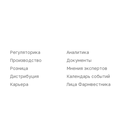
Новости
Репортажи
Регуляторика
Вебинары
Производство
Подкасты
Регуляторика
Аналитика
Производство
Документы
Розница
Интервью
Розница
Мнения экспертов
Дистрибуция
Газета
Дистрибуция
Календарь событий
Карьера
Лица Фармвестника
Карьера
Оформить подписку
Аналитика
Архив номеров
Документы
Реклама в газете
Бизнес
Реклама на сайте
Аптекарь
Контакты