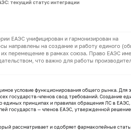
АЭС: текущий статус интеграции
рии ЕАЭС унифицирован и гармонизирован на
сы направлены на создание и работу единого (об
 их перемещение в рамках союза. Право ЕАЭС им
ательством, что важно для работы производите
димое условие функционирования общего рынка. Для 
сех государств-членов свод требований. Создание ед
 о единых принципах и правилах обращения ЛС в ЕАЭС,
ей государств — членов ЕАЭС, утвержденной решени
орый рассматривает и одобряет фармакопейные стать