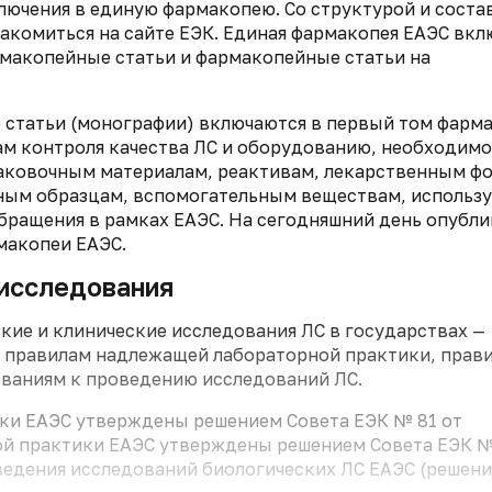
лючения в единую фармакопею. Со структурой и соста
комиться на сайте ЕЭК. Единая фармакопея ЕАЭС вкл
макопейные статьи и фармакопейные статьи на
статьи (монографии) включаются в первый том фарм
ам контроля качества ЛС и оборудованию, необходим
паковочным материалам, реактивам, лекарственным ф
ным образцам, вспомогательным веществам, использ
обращения в рамках ЕАЭС. На сегодняшний день опубл
рмакопеи ЕАЭС.
 исследования
кие и клинические исследования ЛС в государствах —
м правилам надлежащей лабораторной практики, прав
ваниям к проведению исследований ЛС.
ки ЕАЭС утверждены решением Совета ЕЭК № 81 от
кой практики ЕАЭС утверждены решением Совета ЕЭК №
ведения исследований биологических ЛС ЕАЭС (решен