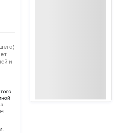
щего)
еет
лей и
этого
иной
 а
ем
и,