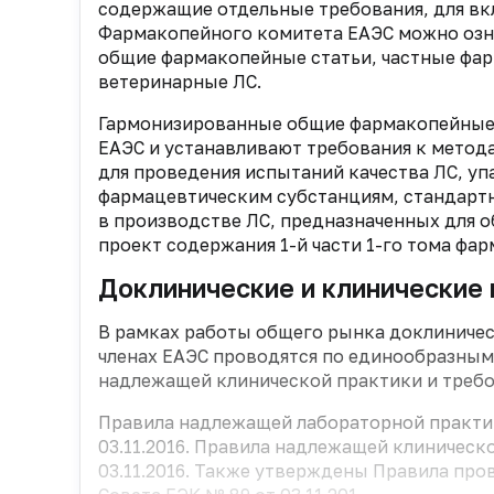
содержащие отдельные требования, для вк
Фармакопейного комитета ЕАЭС можно озна
общие фармакопейные статьи, частные фар
ветеринарные ЛС.
Гармонизированные общие фармакопейные 
ЕАЭС и устанавливают требования к метод
для проведения испытаний качества ЛС, у
фармацевтическим субстанциям, стандарт
в производстве ЛС, предназначенных для 
проект содержания 1-й части 1-го тома фа
Доклинические и клинические
В рамках работы общего рынка доклиничес
членах ЕАЭС проводятся по единообразны
надлежащей клинической практики и требо
Правила надлежащей лабораторной практи
03.11.2016. Правила надлежащей клиничес
03.11.2016. Также утверждены Правила про