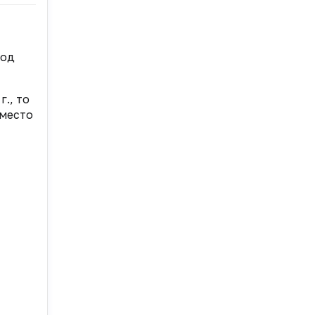
иод
., то
 место