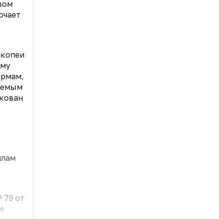
вом
ючает
акопеи
ому
ормам,
уемым
икован
илам
 79 от
ие