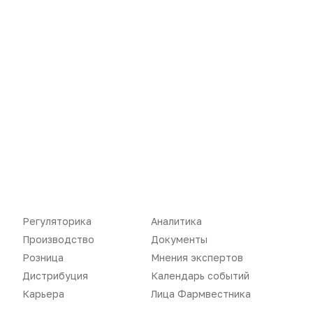
Производство
Подкасты
Розница
Интервью
Дистрибуция
Газета
Карьера
Оформить подписку
Аналитика
Архив номеров
Документы
Реклама в газете
Бизнес
Реклама на сайте
Аптекарь
Контакты
Регуляторика
Аналитика
Производство
Документы
Розница
Мнения экспертов
Дистрибуция
Календарь событий
«Политика конфиденциальности»
Карьера
Лица Фармвестника
«Основные виды деятельности компании»
«Редакционная политика»