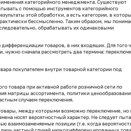
рименения категорийного менеджмента. Существуют
атывать с помощью инструментов категорийного
езультаты этой обработки, а есть категории, в котор
рактически бессмысленно. Таким образом, мы понима
, следовательно, обрабатывать их одинаковыми
 дифференциации товаров, в них входящих. Для того 
, нужно сначала рассмотреть два термина: переключе
вара покупателем внутри товарной категории под
го товара при активной работе розничной сети по
ия матрицы ассортимента, политики ценообразовани
астным случаем переключения.
товары, между которыми возможно переключение, но 
амена носят вероятностный характер. Не следует пыта
ью взаимозаменяемые позиции (т.е. когда вероятност
го лишь частный случай низкодифференцированных тов