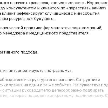
ского означает «рассказ», «повествование». Нарратив
жду консультантом и клиентом по «перессказыванию»
а клиент рефлексирует случившиеся с ним события,
шлом ресурсы для будущего.
авленческой практике фармацевтических компаний,
о менеджера и медицинского представителя.
ративного подхода.
ытия интерпретируются по-разному».
аблюдателя и структура его познания. Сотрудники
чки зрения на одни и те же события. Не существует о
ой ситуации руководителю целесообразно подбирать
тия, которые подходят конкретному подчиненному. 