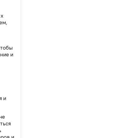
ых
ем,
чтобы
ние и
я и
не
ться
ь
аров и