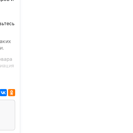
вьтесь
таких
и.
овара
циация