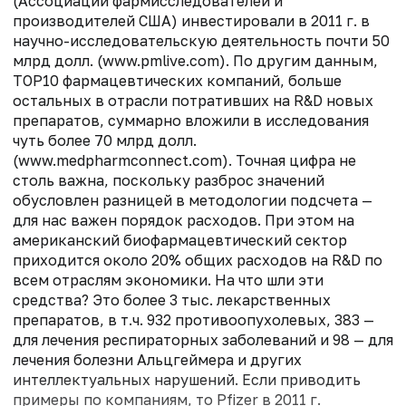
(Ассоциации фармисследователей и
производителей США) инвестировали в 2011 г. в
научно-исследовательскую деятельность почти 50
млрд долл. (www.pmlive.com). По другим данным,
ТОР10 фармацевтических компаний, больше
остальных в отрасли потративших на R&D новых
препаратов, суммарно вложили в исследования
чуть более 70 млрд долл.
(www.medpharmconnect.com). Точная цифра не
столь важна, поскольку разброс значений
обусловлен разницей в методологии подсчета —
для нас важен порядок расходов. При этом на
американский биофармацевтический сектор
приходится около 20% общих расходов на R&D по
всем отраслям экономики. На что шли эти
средства? Это более 3 тыс. лекарственных
препаратов, в т.ч. 932 противоопухолевых, 383 —
для лечения респираторных заболеваний и 98 — для
лечения болезни Альцгеймера и других
интеллектуальных нарушений. Если приводить
примеры по компаниям, то Pfizer в 2011 г.