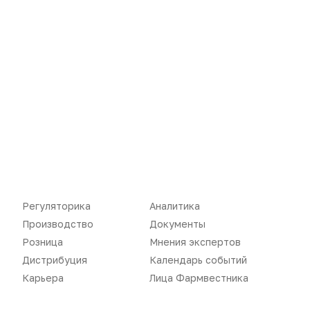
Новости
Репортажи
Регуляторика
Вебинары
Регуляторика
Аналитика
Производство
Подкасты
Производство
Документы
Розница
Мнения экспертов
Розница
Интервью
Дистрибуция
Календарь событий
Дистрибуция
Газета
Карьера
Лица Фармвестника
Карьера
Оформить подписку