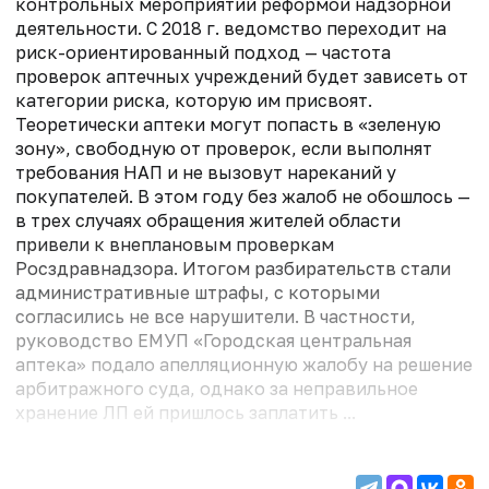
контрольных мероприятий реформой надзорной
деятельности. С 2018 г. ведомство переходит на
риск-ориентированный подход — частота
проверок аптечных учреждений будет зависеть от
категории риска, которую им присвоят.
Теоретически аптеки могут попасть в «зеленую
зону», свободную от проверок, если выполнят
требования НАП и не вызовут нареканий у
покупателей. В этом году без жалоб не обошлось —
в трех случаях обращения жителей области
привели к внеплановым проверкам
Росздравнадзора. Итогом разбирательств стали
административные штрафы, с которыми
согласились не все нарушители. В частности,
руководство ЕМУП «Городская центральная
аптека» подало апелляционную жалобу на решение
арбитражного суда, однако за неправильное
хранение ЛП ей пришлось заплатить ...