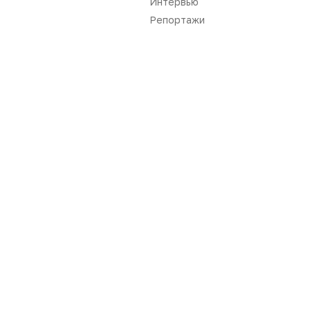
Интервью
Репортажи
Нет комментариев
Вы не можете оставлять
комментарии
Пожалуйста,
авторизуйтесь