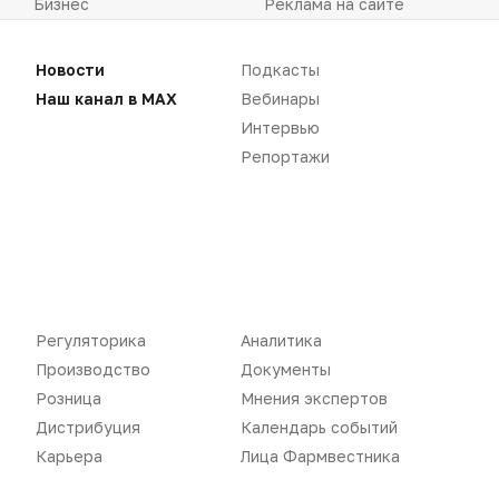
Бизнес
Реклама на сайте
Аптекарь
Контакты
Новости
Подкасты
Наш канал в MAX
Вебинары
Интервью
Репортажи
«Политика конфиденциальности»
«Основные виды деятельности компании»
«Редакционная политика»
Регуляторика
Аналитика
Воспроизведение материалов допускается только при соблюдении
Производство
Документы
ограничений, установленных Правообладателем
, при указании
Розница
Мнения экспертов
автора используемых материалов и ссылки на портал
Pharmvestnik.ru как на источник заимствования с обязательной
Дистрибуция
Календарь событий
гиперссылкой на сайт
pharmvestnik.ru
Карьера
Лица Фармвестника