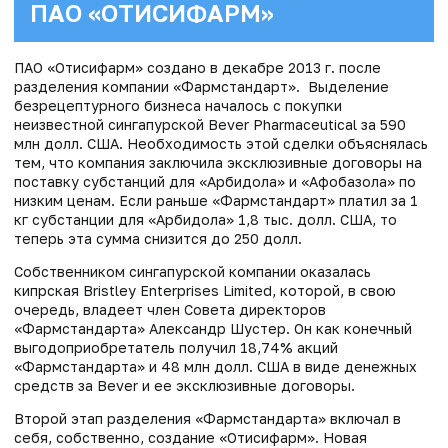
ПАО «ОТИСИФАРМ»
ПАО «Отисифарм» создано в декабре 2013 г. после
разделения компании «Фармстандарт». Выделение
безрецептурного бизнеса началось с покупки
неизвестной сингапурской Bever Pharmaceutical за 590
млн долл. США. Необходимость этой сделки объяснялась
тем, что компания заключила эксклюзивные договоры на
поставку субстанций для «Арбидола» и «Афобазола» по
низким ценам. Если раньше «Фармстандарт» платил за 1
кг субстанции для «Арбидола» 1,8 тыс. долл. США, то
теперь эта сумма снизится до 250 долл.
Собственником сингапурской компании оказалась
кипрская Bristley Enterprises Limited, которой, в свою
очередь, владеет член Совета директоров
«Фармстандарта» Александр Шустер. Он как конечный
выгодоприобретатель получил 18,74% акций
«Фармстандарта» и 48 млн долл. США в виде денежных
средств за Bever и ее эксклюзивные договоры.
Второй этап разделения «Фармстандарта» включал в
себя, собственно, создание «Отисифарм». Новая