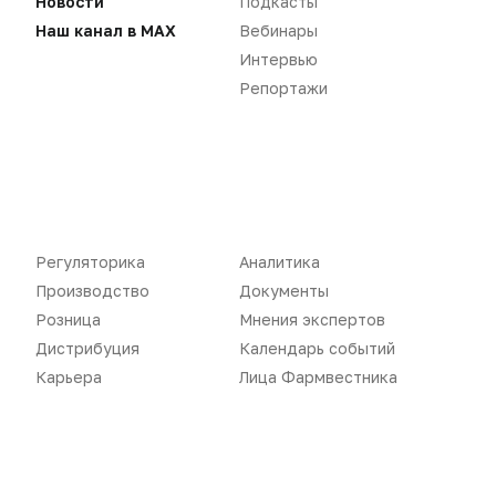
Новости
Подкасты
Наш канал в MAX
Вебинары
Интервью
Репортажи
«Политика конфиденциальности»
«Основные виды деятельности компании»
«Редакционная политика»
Регуляторика
Аналитика
Воспроизведение материалов допускается только при соблюдении
Производство
Документы
ограничений, установленных Правообладателем
, при указании
автора используемых материалов и ссылки на портал
Розница
Мнения экспертов
Pharmvestnik.ru как на источник заимствования с обязательной
Дистрибуция
Календарь событий
гиперссылкой на сайт
pharmvestnik.ru
Карьера
Лица Фармвестника
Продолжая использовать наш сайт, вы даете согласие на
обработку файлов cookie, которые обеспечивают
правильную работу сайта.