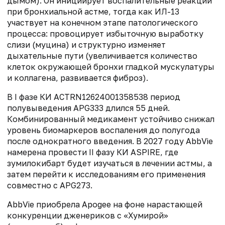
дымом). Он инициирует воспалительные реакции
при бронхиальной астме, тогда как ИЛ-13
участвует на конечном этапе патологического
процесса: провоцирует избыточную выработку
слизи (муцина) и структурно изменяет
дыхательные пути (увеличивается количество
клеток окружающей бронхи гладкой мускулатуры
и коллагена, развивается фиброз).
В I фазе КИ ACTRN12624001358538 период
полувыведения APG333 длился 55 дней.
Комбинированный медикамент устойчиво снижал
уровень биомаркеров воспаления до полугода
после однократного введения. В 2027 году AbbVie
намерена провести II фазу КИ ASPIRE, где
зумилокибарт будет изучаться в лечении астмы, а
затем перейти к исследованиям его применения
совместно с APG273.
AbbVie приобрела Apogee на фоне нарастающей
конкуренции дженериков с «Хумирой»