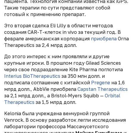
пациента. Технология компании известна как iGPS.
Такие терапии по сути представляют собой
готовый к применению препарат.
Это вторая сделка Eli Lilly в области методов
создания CAR-T-клеток in vivo за текущий год. В
феврале американская корпорация
приобрела
Orna
Therapeutics за 2,4 млрд долл.
До этого интерес к ним проявляли и другие
крупные игроки. В прошлом году Gilead Sciences
через свое подразделение Kite Pharma поглотила
Interius BioTherapeutics
за 350 млн долл. и
подписала соглашение с китайской
Pregene
на 1,6
млрд долл., AbbVie приобрела
Capstan Therapeutics
за 2,1 млрд долл., а Bristol-Myers Squibb —
Orbital
Therapeutics
за 1,5 млрд долл.
Kelonia была учреждена венчурной группой
Venrock. В основу разработок легли исследования
лаборатории профессора Массачусетского
технологического института
Майкла Бирнбаума
и