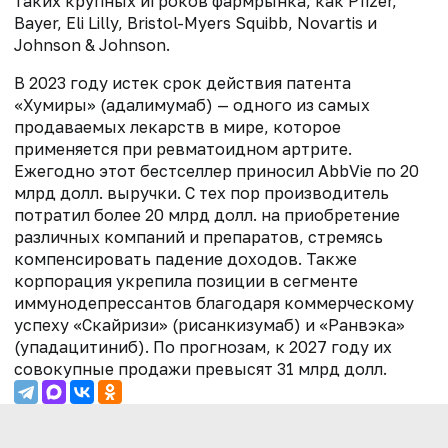
таких крупных игроков фармрынка, как Pfizer,
Bayer, Eli Lilly, Bristol-Myers Squibb, Novartis и
Johnson & Johnson.
В 2023 году истек срок действия патента
«Хумиры» (адалимумаб) — одного из самых
продаваемых лекарств в мире, которое
применяется при ревматоидном артрите.
Ежегодно этот бестселлер приносил AbbVie по 20
млрд долл. выручки. С тех пор производитель
потратил более 20 млрд долл. на приобретение
различных компаний и препаратов, стремясь
компенсировать падение доходов. Также
корпорация укрепила позиции в сегменте
иммунодепрессантов благодаря коммерческому
успеху «Скайризи» (рисанкизумаб) и «Ранвэка»
(упадацитиниб). По прогнозам, к 2027 году их
совокупные продажи превысят 31 млрд долл.