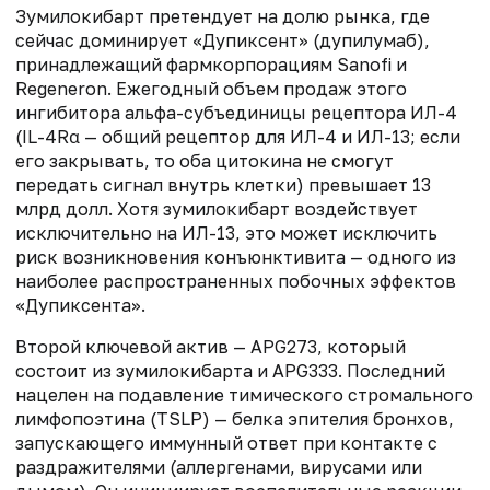
Зумилокибарт претендует на долю рынка, где
сейчас доминирует «Дупиксент» (дупилумаб),
принадлежащий фармкорпорациям Sanofi и
Regeneron. Ежегодный объем продаж этого
ингибитора альфа-субъединицы рецептора ИЛ-4
(IL-4Rα — о
бщий рецептор для ИЛ-4 и ИЛ-13; если
его закрывать, то оба цитокина не смогут
передать сигнал внутрь клетки)
превышает 13
млрд долл. Хотя зумилокибарт воздействует
исключительно на ИЛ-13, это может исключить
риск возникновения конъюнктивита — одного из
наиболее распространенных побочных эффектов
«Дупиксента».
Второй ключевой актив — APG273, который
состоит из зумилокибарта и APG333. Последний
нацелен на подавление тимического стромального
лимфопоэтина (TSLP) — белка эпителия бронхов,
запускающего иммунный ответ при контакте с
раздражителями (аллергенами, вирусами или