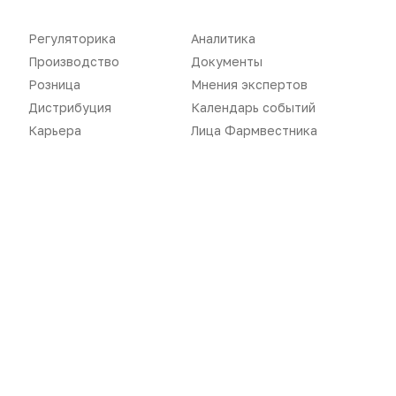
Розница
Интервью
Регуляторика
Аналитика
Дистрибуция
Газета
Производство
Документы
Розница
Мнения экспертов
Карьера
Оформить подписку
Дистрибуция
Календарь событий
Аналитика
Архив номеров
Карьера
Лица Фармвестника
Документы
Реклама в газете
Бизнес
Реклама на сайте
Аптекарь
Контакты
«Политика конфиденциальности»
«Основные виды деятельности компании»
«Редакционная политика»