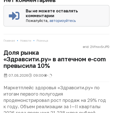
Вы не можете оставлять
комментарии
Пожалуйста,
авторизуйтесь
•
•
Главная
Новости
Розница
erid: 2VfnxvSrJPD
Доля рынка
«Здравсити.ру» в аптечном e‑com
превысила 10%
07.08.2026
09:00
Маркетплейс здоровья «Здравсити.ру» по
итогам первого полугодия
продемонстрировал рост продаж на 29% год
к году. Объем реализации за I—II кварталы
2026 года превысил 21,238 млрд рублей.