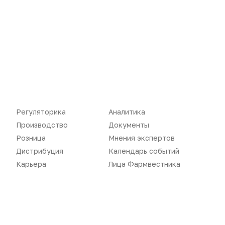
Регуляторика
Аналитика
Производство
Документы
Розница
Мнения экспертов
Дистрибуция
Календарь событий
Новости
Репортажи
Карьера
Лица Фармвестника
Регуляторика
Вебинары
Производство
Подкасты
Розница
Интервью