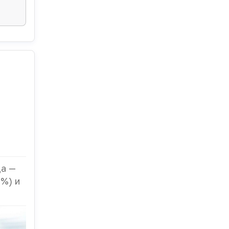
да —
%) и