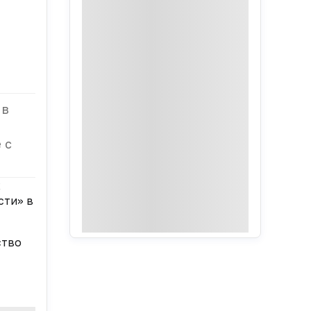
 в
 с
х
ти» в
ство