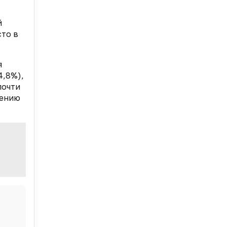
й
сто в
я
4,8%),
почти
нению