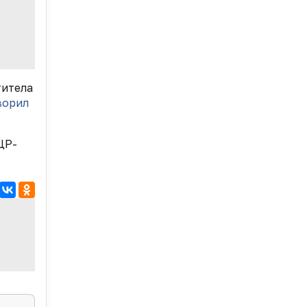
титела
ворил
ЦР-