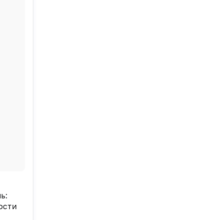
ь:
ости