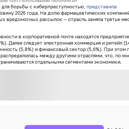
цией «ФВ» с использованием технологий ИИ
 для борьбы с киберпреступностью,
представила
ловину 2026 года. На долю фармацевтических компани
х вредоносных рассылок — отрасль заняла третье ме
ивности в корпоративной почте находятся предприяти
). Далее следует электронная коммерция и ритейл (1
ность (5,8%) и финансовый сектор (5,6%). При этом 
 распределилась между другими отраслями, что, по м
ограничиваются отдельными сегментами экономики.