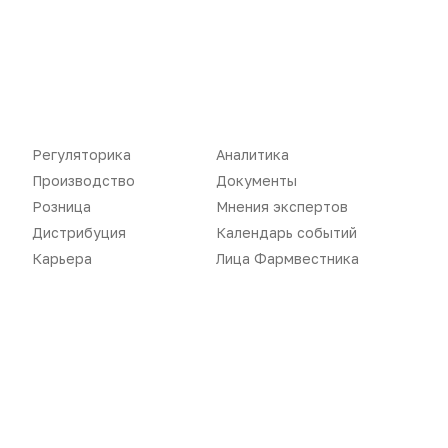
Новости
Репортажи
Регуляторика
Вебинары
Производство
Подкасты
Регуляторика
Аналитика
Розница
Интервью
Производство
Документы
Дистрибуция
Газета
Розница
Мнения экспертов
Дистрибуция
Календарь событий
Карьера
Оформить подписку
Карьера
Лица Фармвестника
Аналитика
Архив номеров
Документы
Реклама в газете
Бизнес
Реклама на сайте
Аптекарь
Контакты