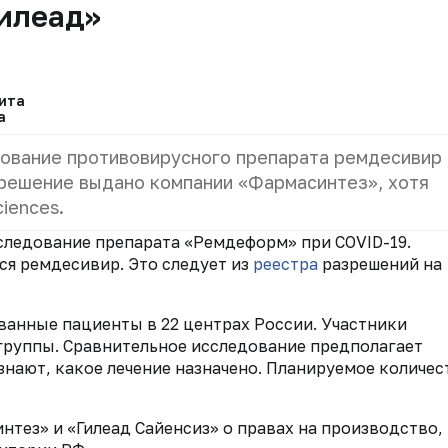
илеад»
ита
а
ование противовирусного препарата ремдесивир
зрешение выдано компании «Фармасинтез», хотя
iences.
следование препарата «Ремдеформ» при COVID-19.
я ремдесивир. Это следует из
реестра
разрешений на
ванные пациенты в 22 центрах России. Участники
группы. Сравнительное исследование предполагает
знают, какое лечение назначено. Планируемое количес
тез» и «Гилеад Сайенсиз» о правах на производство,