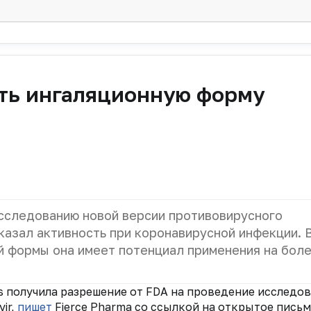
ать ингаляционную форму
сследованию новой версии противовирусного
оказал активность при коронавирусной инфекции. 
й формы она имеет потенциал применения на бол
s получила разрешение от FDA на проведение исследо
ir,
пишет
Fierce Pharma со ссылкой на открытое пись