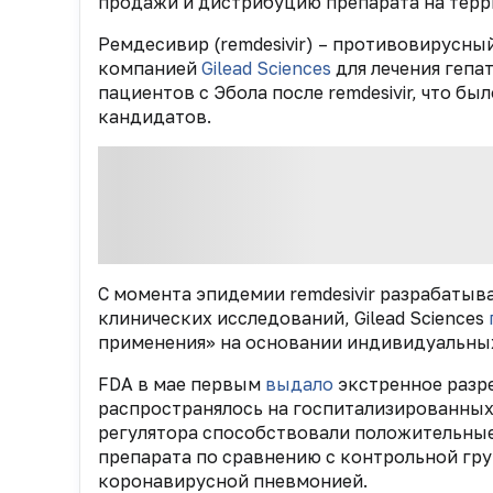
продажи и дистрибуцию препарата на терр
Ремдесивир (remdesivir) – противовирусны
компанией
Gilead Sciences
для лечения гепа
пациентов с Эбола после remdesivir, что б
кандидатов.
С момента эпидемии remdesivir разрабатыва
клинических исследований, Gilead Sciences
применения» на основании индивидуальных
FDA в мае первым
выдало
экстренное разре
распространялось на госпитализированных
регулятора способствовали положительные 
препарата по сравнению с контрольной гр
коронавирусной пневмонией.