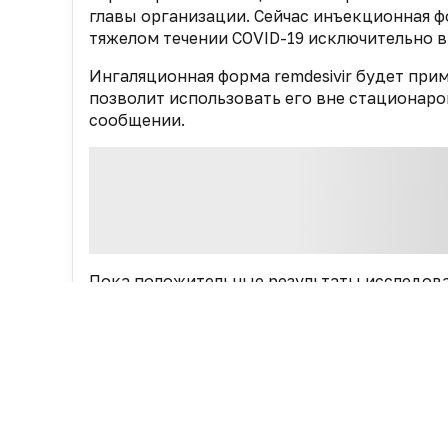
главы организации. Сейчас инъекционная ф
тяжелом течении COVID-19 исключительно в
Ингаляционная форма remdesivir будет при
позволит использовать его вне стационаров
сообщении.
Пока положительные результаты исследова
пациентами. Однако препарат показал наил
искусственной вентиляции, поэтому дальн
могут быть обоснованы, отмечается в пись
Одновременно с этим Gilead продолжает на
произвести до 2 млн курсов remdesivir. Со
соглашения с девятью производителями дж