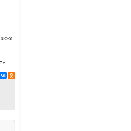
также
т»