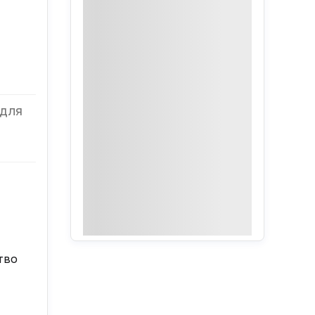
 для
тво