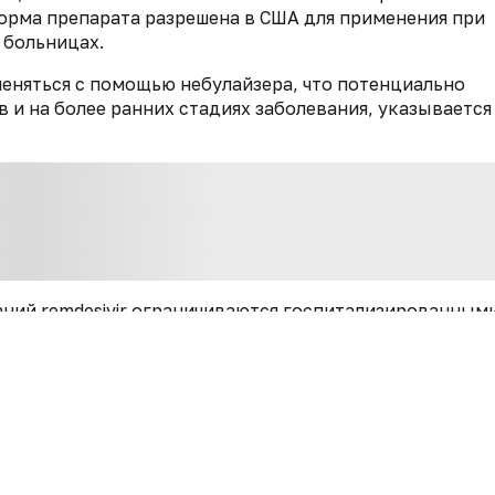
орма препарата разрешена в США для применения при
 больницах.
меняться с помощью небулайзера, что потенциально
 и на более ранних стадиях заболевания, указывается
ний remdesivir ограничиваются госпитализированным
учшие результаты у участников, которые не находятся
ейшие исследования при более ранней стадии заболев
ме.
лаживать поставки препарата и планирует в этом году
гласно письму, компания уже заключила лицензионные
енериков.