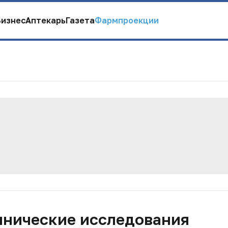
Бизнес
Аптекарь
Газета
Фармпроекции
инические исследования