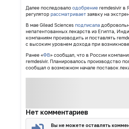
Далее последовало
одобрение
remdesivir 
регулятор
рассматривает
заявку на экстре
В мае Gilead Sciences
подписала
добровольн
непатентованных лекарств из Египта, Инди
компаниям производить и поставлять remdes
с высоким уровнем дохода при возникнове
Ранее «
ФВ
» сообщал, что в России компан
remdesivir. Планировалось производство п
сообщал о возможном начале поставок лек
Нет комментариев
Вы не можете оставлять комме