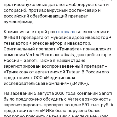
противоопухолевые датопотамаб дерукстекан и
соторасиб, противовирусный фостемсавир и
российский обезболивающий препарат
лумекефамид.
Комиссия во второй раз
отказала
во включении в
ЖНВЛП препарата от муковисцидоза ивакафтор +
тезакафтор + элексакафтор и ивакафтор.
Оригинальный препарат «Трикафта» принадлежит
компании Vertex Pharmaceuticals, дистрибьютор в
России – Sanofi. Также в нашей стране
зарегистрирован воспроизведенный препарат –
«Трилекса» от аргентинской Tuteur. В России его
представляет ООО «Медицинская
исследовательская компания» («МИК»).
На заседании 5 августа 2026 года компании Sanofi
было предложено обсудить с Vertex возможность
зарегистрировать препарат по цене 597 тыс. руб. А
представителям «МИК» было поручено более
подробно пояснить ситуацию с инспекцией GMP.