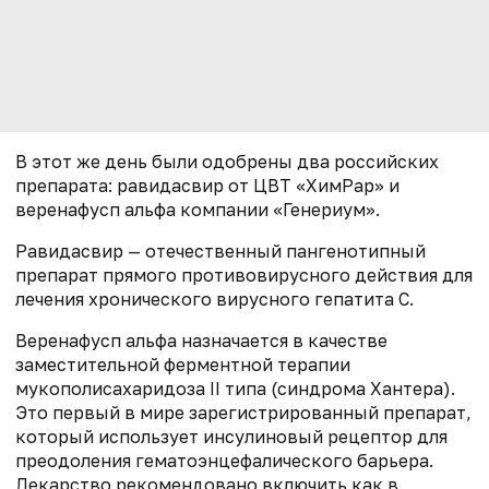
В этот же день были одобрены два российских
препарата: равидасвир от ЦВТ «ХимРар» и
веренафусп альфа компании «Генериум».
Равидасвир — отечественный пангенотипный
препарат прямого противовирусного действия для
лечения хронического вирусного гепатита С.
Веренафусп альфа назначается в качестве
заместительной ферментной терапии
мукополисахаридоза II типа (синдрома Хантера).
Это первый в мире зарегистрированный препарат,
который использует инсулиновый рецептор для
преодоления гематоэнцефалического барьера.
Лекарство рекомендовано включить как в