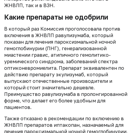
ЖНВЛП, так и в ВЗН.
Какие препараты не одобрили
В который раз Комиссия проголосовала против
включения в ЖНВЛП равулизумаба, который
показан для лечения пароксизмальной ночной
гемоглобинурии (ПНГ), генерализованной
миастении гравис, атипичного гемолитико-
уремического синдрома, заболеваний спектра
оптиконевромиелита. Препарат эквивалентен по
действию препарату экулизумаб, который
выпускают отечественные производители и
который стоит значительно дешевле.
Преимущество равулизумаба в пролонгированной
форме, что делает его более удобным для
пациентов.
Также отказано в рекомендации по включению в
ЖНВЛП препаратов иптакопан, назначаемый для
лечения пароксизмальной ночной гемоглобинурии,