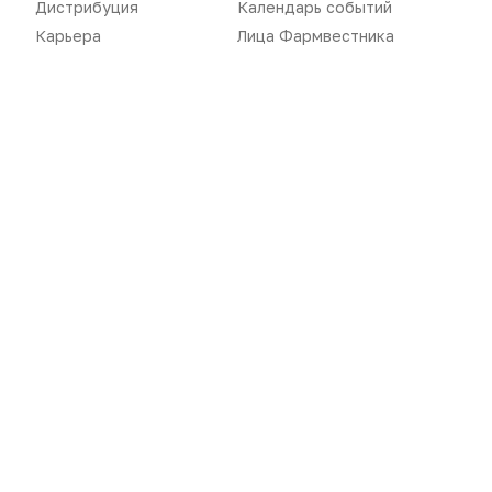
Дистрибуция
Календарь событий
Карьера
Лица Фармвестника
«Политика конфиденциальности»
«Основные виды деятельности компании»
«Редакционная политика»
Воспроизведение материалов допускается только при соблюдении
ограничений, установленных Правообладателем
, при указании
автора используемых материалов и ссылки на портал
Pharmvestnik.ru как на источник заимствования с обязательной
гиперссылкой на сайт
pharmvestnik.ru
Продолжая использовать наш сайт, вы даете согласие на
обработку файлов cookie, которые обеспечивают