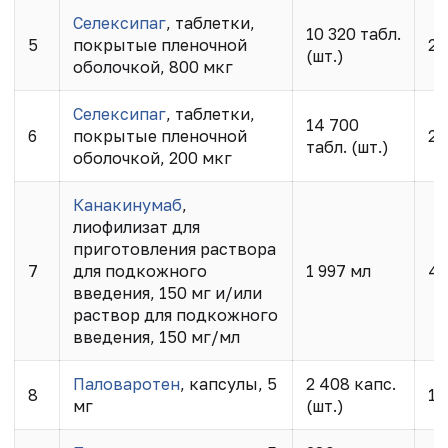
Селексипаг
, таблетки,
10 320 табл.
5
покрытые пленочной
2 
(шт.)
оболочкой, 800 мкг
Селексипаг
, таблетки,
14 700
6
покрытые пленочной
2 
табл. (шт.)
оболочкой, 200 мкг
Канакинумаб
,
лиофилизат для
приготовления раствора
7
для подкожного
1 997 мл
43
введения, 150 мг и/или
раствор для подкожного
введения, 150 мг/мл
Паловаротен
, капсулы, 5
2 408 капс.
8
12
мг
(шт.)