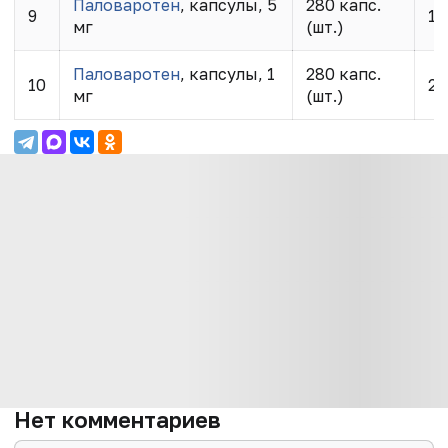
Паловаротен
, капсулы, 5
280 капс.
9
12
мг
(шт.)
Паловаротен
, капсулы, 1
280 капс.
10
25
мг
(шт.)
Нет комментариев