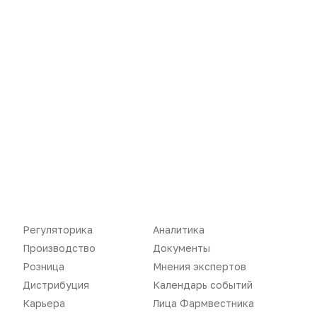
Новости
Репортажи
Регуляторика
Вебинары
Производство
Подкасты
Розница
Интервью
Дистрибуция
Газета
Карьера
Оформить подписку
Регуляторика
Аналитика
Аналитика
Архив номеров
Производство
Документы
Документы
Реклама в газете
Розница
Мнения экспертов
Дистрибуция
Календарь событий
Бизнес
Реклама на сайте
Карьера
Лица Фармвестника
Аптекарь
Контакты