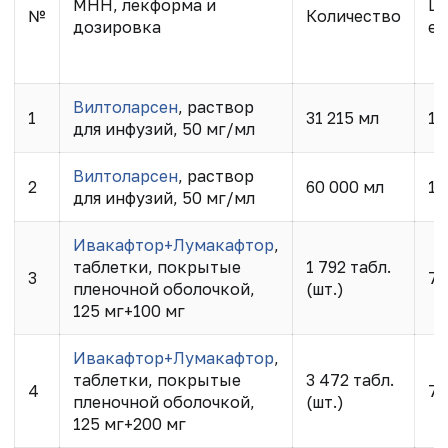
МНН, лекформа и
Це
№
Количество
дозировка
ед
Вилтоларсен
, раствор
1
31 215 мл
13
для инфузий, 50 мг/мл
Вилтоларсен
, раствор
2
60 000 мл
13
для инфузий, 50 мг/мл
Ивакафтор+Лумакафтор
,
таблетки, покрытые
1 792 табл.
3
7 
пленочной оболочкой,
(шт.)
125 мг+100 мг
Ивакафтор+Лумакафтор
,
таблетки, покрытые
3 472 табл.
4
7 
пленочной оболочкой,
(шт.)
125 мг+200 мг