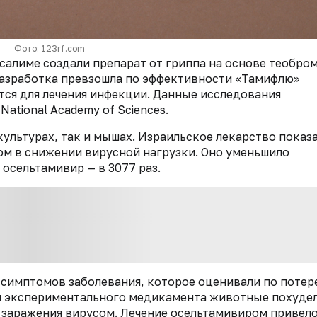
Фото: 123rf.com
салиме создали препарат от гриппа на основе теобро
Разработка превзошла по эффективности «Тамифлю»
тся для лечения инфекции. Данные исследования
National Academy of Sciences.
ультурах, так и мышах. Израильское лекарство показ
м в снижении вирусной нагрузки. Оно уменьшило
к осельтамивир — в 3077 раз.
е
симптомов заболевания, которое оценивали по
потер
и экспериментального
медикамента животные похудел
 заражения вирусом. Лечение осельтамивиром привело