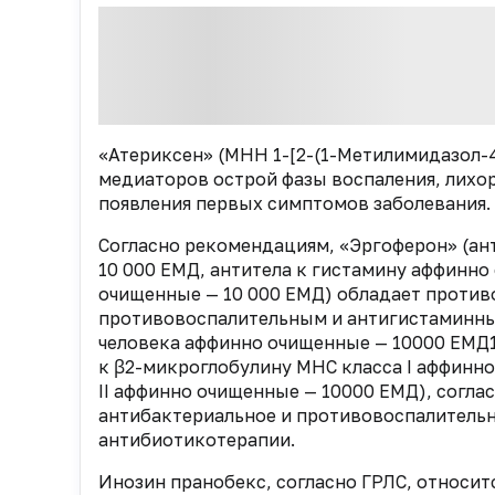
«Атериксен» (МНН 1-[2-(1-Метилимидазол-
медиаторов острой фазы воспаления, лихо
появления первых симптомов заболевания.
Согласно рекомендациям, «Эргоферон» (ан
10 000 ЕМД, антитела к гистамину аффинно
очищенные — 10 000 ЕМД) обладает прот
противовоспалительным и антигистаминны
человека аффинно очищенные — 10000 ЕМД1
к β2-микроглобулину МНС класса I аффинно
II аффинно очищенные — 10000 ЕМД), согла
антибактериальное и противовоспалитель
антибиотикотерапии.
Инозин пранобекс, согласно ГРЛС, относи