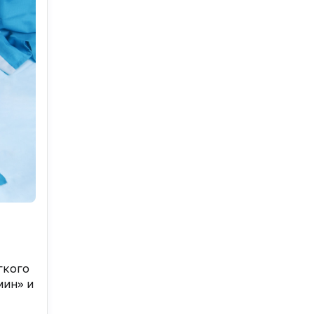
гкого
мин» и