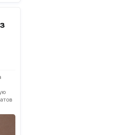
з
а
ую
татов