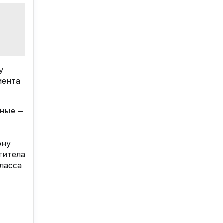
у
мента
нные —
ону
титела
ласса