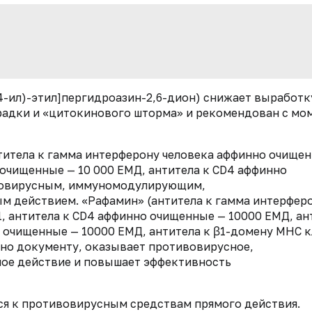
4-ил)-этил]пергидроазин-2,6-дион) снижает выработк
радки и «цитокинового шторма» и рекомендован с мо
титела к гамма интерферону человека аффинно очище
 очищенные — 10 000 ЕМД, антитела к CD4 аффинно
ивовирусным, иммуномодулирующим,
м действием. «Рафамин» (антитела к гамма интерфер
, антитела к CD4 аффинно очищенные — 10000 ЕМД, ан
 очищенные — 10000 ЕМД, антитела к β1-домену МНС к
сно документу, оказывает противовирусное,
ное действие и повышает эффективность
тся к противовирусным средствам прямого действия.