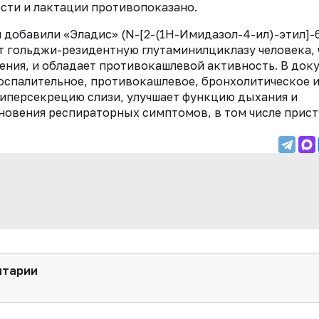
сти и лактации противопоказано.
 добавили «Эладис» (N-[2-(1H-Имидазол-4-ил)-этил]-
т гольджи-резидентную глутаминилциклазу человека, 
ния, и обладает противокашлевой активность. В док
оспалительное, противокашлевое, бронхолитическое 
гиперсекрецию слизи, улучшает функцию дыхания и
кновения респираторных
симптомов, в том числе прис
нтарии