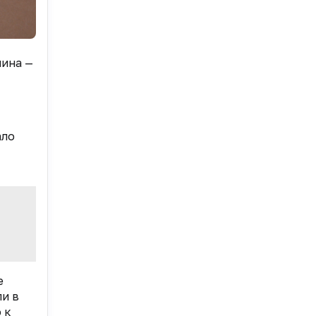
мина —
ало
е
и в
 к