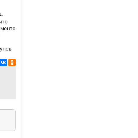
6-
что
ументе
и
тупов