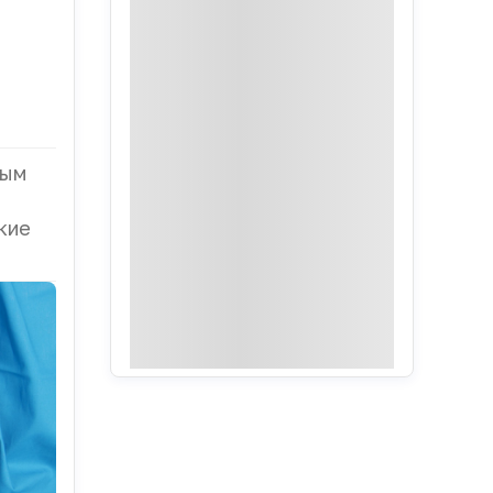
ным
кие