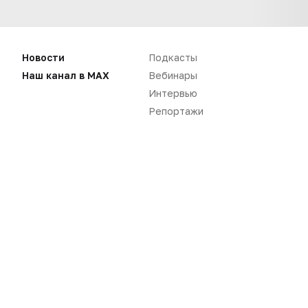
Новости
Подкасты
Наш канал в MAX
Вебинары
Интервью
Нет комментариев
Репортажи
Вы не можете оставлять
комментарии
Пожалуйста,
авторизуйтесь