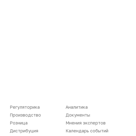
Новости
Репортажи
Регуляторика
Вебинары
Производство
Подкасты
Розница
Интервью
Регуляторика
Аналитика
Дистрибуция
Газета
Производство
Документы
Розница
Мнения экспертов
Карьера
Оформить подписку
Дистрибуция
Календарь событий
Аналитика
Архив номеров