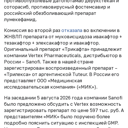
противоопухолевые датопотамаб дерукстекан и
соторасиб, противовирусный фостемсавир и
российский обезболивающий препарат
лумекефамид.
Комиссия во второй раз
отказала
во включении в
ЖНВЛП препарата от муковисцидоза ивакафтор +
тезакафтор + элексакафтор и ивакафтор.
Оригинальный препарат «Трикафта» принадлежит
компании Vertex Pharmaceuticals, дистрибьютор в
России – Sanofi. Также в нашей стране
зарегистрирован воспроизведенный препарат –
«Трилекса» от аргентинской Tuteur. В России его
представляет ООО «Медицинская
исследовательская компания» («МИК»).
На заседании 5 августа 2026 года компании Sanofi
было предложено обсудить с Vertex возможность
зарегистрировать препарат по цене 597 тыс. руб. А
представителям «МИК» было поручено более
подробно пояснить ситуацию с инспекцией GMP.