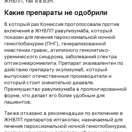
ЖНВЛП, так и в ВЗН.
Какие препараты не одобрили
В который раз Комиссия проголосовала против
включения в ЖНВЛП равулизумаба, который
показан для лечения пароксизмальной ночной
гемоглобинурии (ПНГ), генерализованной
миастении гравис, атипичного гемолитико-
уремического синдрома, заболеваний спектра
оптиконевромиелита. Препарат эквивалентен по
действию препарату экулизумаб, который
выпускают отечественные производители и
который стоит значительно дешевле.
Преимущество равулизумаба в пролонгированной
форме, что делает его более удобным для
пациентов.
Также отказано в рекомендации по включению в
ЖНВЛП препаратов иптакопан, назначаемый для
лечения пароксизмальной ночной гемоглобинурии,