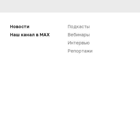
Нет комментариев
Новости
Подкасты
Наш канал в MAX
Вебинары
Вы не можете оставлять
Интервью
комментарии
Репортажи
Пожалуйста,
авторизуйтесь