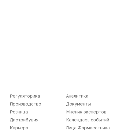
Новости
Репортажи
Регуляторика
Вебинары
Производство
Подкасты
Розница
Интервью
Дистрибуция
Газета
Регуляторика
Аналитика
Карьера
Оформить подписку
Производство
Документы
Розница
Мнения экспертов
Аналитика
Архив номеров
Дистрибуция
Календарь событий
Документы
Реклама в газете
Карьера
Лица Фармвестника
Бизнес
Реклама на сайте