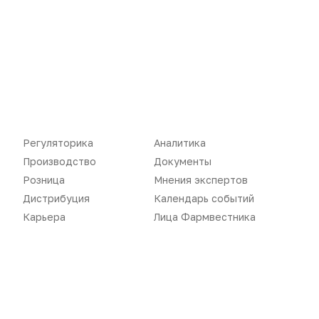
Бизнес
Реклама на сайте
Аптекарь
Контакты
«Политика конфиденциальности»
«Основные виды деятельности компании»
Регуляторика
Аналитика
«Редакционная политика»
Производство
Документы
Розница
Мнения экспертов
Дистрибуция
Календарь событий
Карьера
Лица Фармвестника
Воспроизведение материалов допускается только при соблюдении
ограничений, установленных Правообладателем
, при указании
автора используемых материалов и ссылки на портал
Pharmvestnik.ru как на источник заимствования с обязательной
гиперссылкой на сайт
pharmvestnik.ru