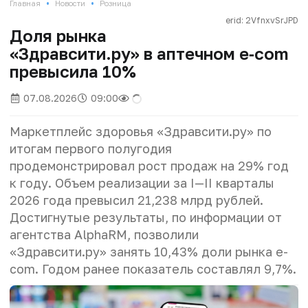
•
•
Главная
Новости
Розница
erid: 2VfnxvSrJPD
Доля рынка
«Здравсити.ру» в аптечном e‑com
превысила 10%
07.08.2026
09:00
Маркетплейс здоровья «Здравсити.ру» по
итогам первого полугодия
продемонстрировал рост продаж на 29% год
к году. Объем реализации за I—II кварталы
2026 года превысил 21,238 млрд рублей.
Достигнутые результаты, по информации от
агентства AlphaRM, позволили
«Здравсити.ру» занять 10,43% доли рынка e-
com. Годом ранее показатель составлял 9,7%.