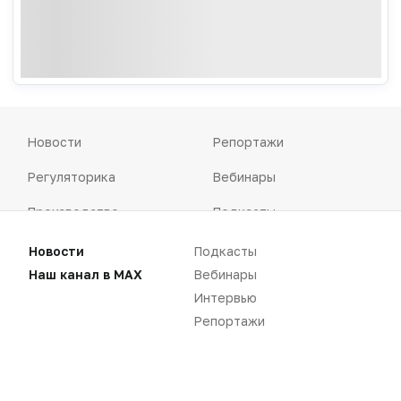
Новости
Репортажи
Регуляторика
Вебинары
Производство
Подкасты
Розница
Интервью
Новости
Подкасты
Наш канал в MAX
Вебинары
Дистрибуция
Газета
Интервью
Карьера
Оформить подписку
Репортажи
Аналитика
Архив номеров
Документы
Реклама в газете