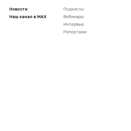
Новости
Подкасты
Наш канал в MAX
Вебинары
Интервью
Репортажи
Новости
Репортажи
Регуляторика
Вебинары
Производство
Подкасты
Розница
Интервью
Дистрибуция
Газета
Карьера
Оформить подписку
Аналитика
Архив номеров
Документы
Реклама в газете
Бизнес
Реклама на сайте