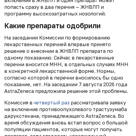
включения в ЖНВЛП и один препарат может
попасть сразу в два перечня — ЖНВЛП и
программу высокозатратных нозологий.
Какие препараты одобрили
На заседании Комиссии по формированию
лекарственных перечней впервые принято
решение о внесении в ЖНВЛП препарата по
одному показанию. Сейчас в лекарственные
перечни вносится МНН, в отдельных случаях МНН
в конкретной лекарственной форме. Нормы,
согласно которой в перечни вносилось бы одно
показание, нет. На заседании 7 августа 2026 года
AstraZeneca предложила решение этой проблемы.
Комиссия в
четвертый раз
рассматривала заявку
на включение противоопухолевого трастузумаба
дерукстекана, принадлежащего AstraZeneca. Во
время обсуждения вновь встал вопрос о большой
популяции пациентов, которые могут получать
препарат, если следовать утвержденной