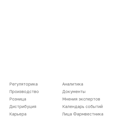
Новости
Репортажи
Регуляторика
Вебинары
Производство
Подкасты
Розница
Интервью
Дистрибуция
Газета
Карьера
Оформить подписку
Регуляторика
Аналитика
Производство
Документы
Аналитика
Архив номеров
Розница
Мнения экспертов
Документы
Реклама в газете
Дистрибуция
Календарь событий
Карьера
Лица Фармвестника
Бизнес
Реклама на сайте
Аптекарь
Контакты