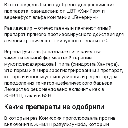
В этот же день были одобрены два российских
препарата: равидасвир от ЦВТ «ХимРар» и
веренафусп альфа компании «Генериум».
Равидасвир — отечественный пангенотипный
препарат прямого противовирусного действия для
лечения хронического вирусного гепатита С.
Веренафусп альфа назначается в качестве
заместительной ферментной терапии
мукополисахаридоза II типа (синдрома Хантера).
Это первый в мире зарегистрированный препарат,
который использует инсулиновый рецептор для
преодоления гематоэнцефалического барьера.
Лекарство рекомендовано включить как в
ЖНВЛП, так и в ВЗН.
Какие препараты не одобрили
В который раз Комиссия проголосовала против
включения в ЖНВЛП равулизумаба, который