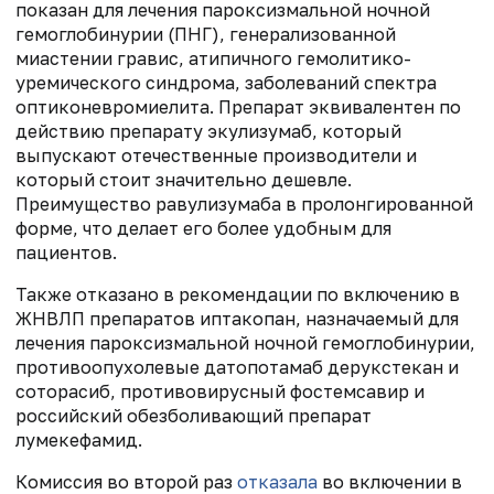
показан для лечения пароксизмальной ночной
гемоглобинурии (ПНГ), генерализованной
миастении гравис, атипичного гемолитико-
уремического синдрома, заболеваний спектра
оптиконевромиелита. Препарат эквивалентен по
действию препарату экулизумаб, который
выпускают отечественные производители и
который стоит значительно дешевле.
Преимущество равулизумаба в пролонгированной
форме, что делает его более удобным для
пациентов.
Также отказано в рекомендации по включению в
ЖНВЛП препаратов иптакопан, назначаемый для
лечения пароксизмальной ночной гемоглобинурии,
противоопухолевые датопотамаб дерукстекан и
соторасиб, противовирусный фостемсавир и
российский обезболивающий препарат
лумекефамид.
Комиссия во второй раз
отказала
во включении в