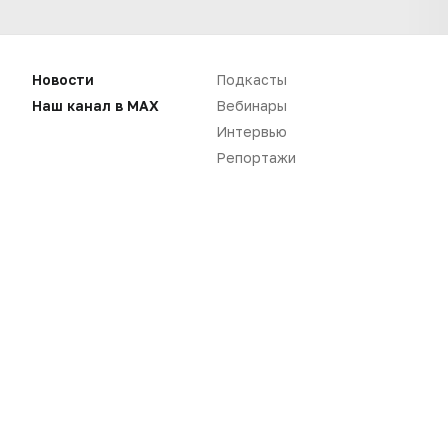
Нет комментариев
Новости
Подкасты
Вы не можете оставлять
Наш канал в MAX
Вебинары
комментарии
Пожалуйста,
авторизуйтесь
Интервью
Репортажи