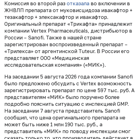
Комиссия во второй раз
отказала
во включении в
ЖНВЛП препарата от муковисцидоза ивакафтор +
тезакафтор + элексакафтор и ивакафтор.
Оригинальный препарат «Трикафта» принадлежит
компании Vertex Pharmaceuticals, дистрибьютор в
России – Sanofi. Также в нашей стране
зарегистрирован воспроизведенный препарат –
«Трилекса» от аргентинской Tuteur. В России его
представляет ООО «Медицинская
исследовательская компания» («МИК»).
На заседании 5 августа 2026 года компании Sanofi
было предложено обсудить с Vertex возможность
зарегистрировать препарат по цене 597 тыс. руб. А
представителям «МИК» было поручено более
подробно пояснить ситуацию с инспекцией GMP.
На заседании 7 августа представитель Sanofi
сообщил, что цена оригинального препарата не
может быть ниже 1 млн 190 тыс. руб., а
представитель «МИК» по поводу инспекции смог
сказать только то, что производитель действует в