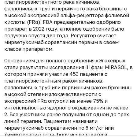
платинорезистентного рака яичников,
фаллопиевых труб и первичного рака брюшины с
высокой экспрессией альфа-рецептора фолиевой
кислоты (FRα). FDA предварительно одобрило
препарат в 2022 году, а полное одобрение было
получено спустя два года. Регулятор считает
мирветуксимаб соравтансин первым в своем
классе препаратом.
Основанием для полного одобрения «Элахейры»
стали результаты исследования III фазы MIRASOL, в
котором приняли участие 453 пациента с
платинорезистентным раком яичников,
фаллопиевых труб или первичным раком брюшины
высокой степени злокачественности с
экспрессией FRα опухоли не менее 75% и
интенсивностью ядерного окрашивания не менее
2. Все участники ранее получили от одной до трех
линий терапии. Пациентам назначали
мирветуксимаб соравтансин по 6 мг/кг или
химиотерапию по выбору исследователя.