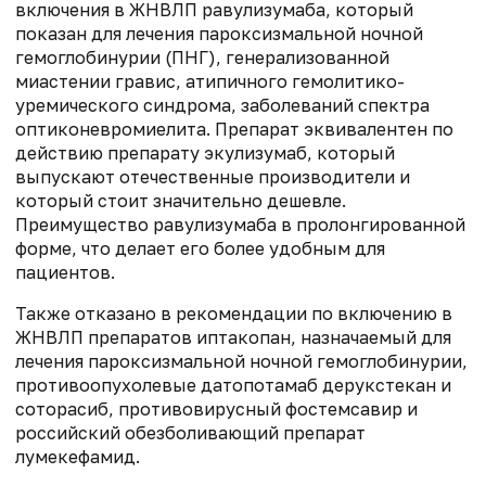
включения в ЖНВЛП равулизумаба, который
показан для лечения пароксизмальной ночной
гемоглобинурии (ПНГ), генерализованной
миастении гравис, атипичного гемолитико-
уремического синдрома, заболеваний спектра
оптиконевромиелита. Препарат эквивалентен по
действию препарату экулизумаб, который
выпускают отечественные производители и
который стоит значительно дешевле.
Преимущество равулизумаба в пролонгированной
форме, что делает его более удобным для
пациентов.
Также отказано в рекомендации по включению в
ЖНВЛП препаратов иптакопан, назначаемый для
лечения пароксизмальной ночной гемоглобинурии,
противоопухолевые датопотамаб дерукстекан и
соторасиб, противовирусный фостемсавир и
российский обезболивающий препарат
лумекефамид.