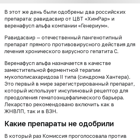
В этот же день были одобрены два российских
препарата: равидасвир от ЦВТ «ХимРар» и
веренафусп альфа компании «Генериум».
Равидасвир — отечественный пангенотипный
препарат прямого противовирусного действия для
лечения хронического вирусного гепатита С.
Веренафусп альфа назначается в качестве
заместительной ферментной терапии
мукополисахаридоза II типа (синдрома Хантера).
Это первый в мире зарегистрированный препарат,
который использует инсулиновый рецептор для
преодоления гематоэнцефалического барьера.
Лекарство рекомендовано включить как в
ЖНВЛП, так и в ВЗН.
Какие препараты не одобрили
В который раз Комиссия проголосовала против