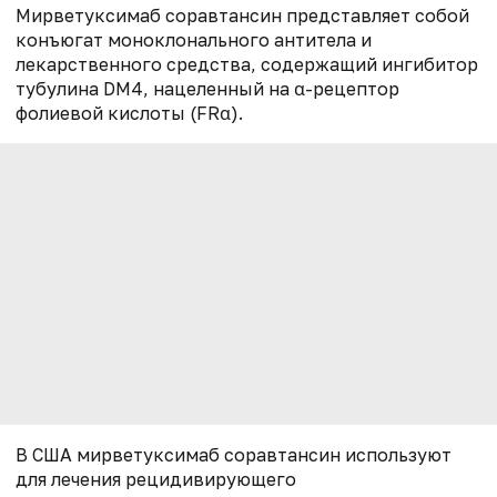
Мирветуксимаб соравтансин представляет собой
конъюгат моноклонального антитела и
лекарственного средства, содержащий ингибитор
тубулина DM4, нацеленный на α-рецептор
фолиевой кислоты (FRα).
В США мирветуксимаб соравтансин используют
для лечения рецидивирующего