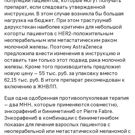
популяции пациентов, которые могут получать
препарат, если следовать утвержденной
инструкции. В этом случае возникла бы большая
нагрузка на бюджет. При этом трастузумаб
дерукстекан наиболее критичен для небольшой
когорты пациентов с HER2-положительным
неоперабельным или метастатическим раком
молочной железы. Поэтому AstraZeneca
предложила внести изменения в инструкцию и
оставить там только этот подвид рака молочной
железы. Кроме того производитель предложил
новую цену — 55 тыс. руб. за упаковку вместо
62,15 тыс. руб. В итоге препарат рекомендован к
включению в ЖНВЛП.
Еще одна одобренная противоопухолевая терапия
— два МНН, которые применяются совместно,
энкорафениб и биниметиниб от Pierre Fabre.
Энкорафениб в комбинации с биниметинибом
показан для лечения взрослых пациентов с
неоперабельной или метастатической меланомой с