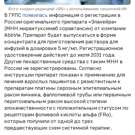
Фото: создано редакцией «ФВ» с использованием технологий ИИ
В ГРЛС
появилась
информация о регистрации в
России оригинального препарата «Элахейра»
(МНН мирветуксимаб соравтансин) от компании
AbbVie. Препарат будет выпускаться в форме
концентрата для приготовления раствора для
инфузий в дозировке 5 мг/мл. Регистрационное
удостоверение действует до июля 2031 года.
Другие лекарственные средства с таким МНН в
России не зарегистрированы. Согласно
инструкции препарат показан к применению для
лечения взрослых пациентов с резистентным к
препаратам платины серозным эпителиальным
раком яичника, фаллопиевой трубы или первичным
перитонеальным раком высокой степени
злокачественности с положительным статусом по
рецепторам фолиевой кислоты альфа (FRα),
которые получили от одной до трех
предшествующих схем системной терапии .