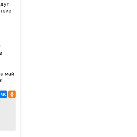
удут
птеке
5
е
на май
л