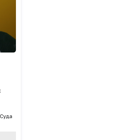
х
 Суда