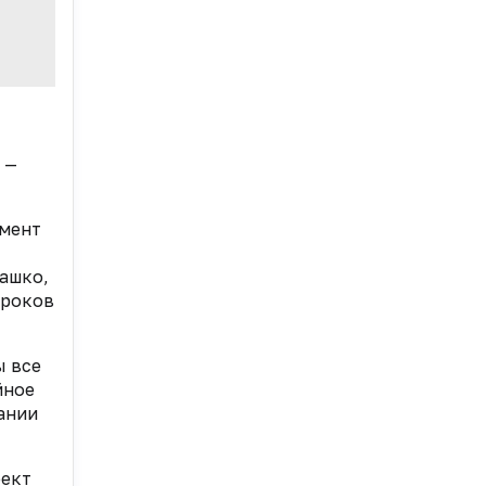
 —
емент
ашко,
гроков
ы все
йное
ании
оект