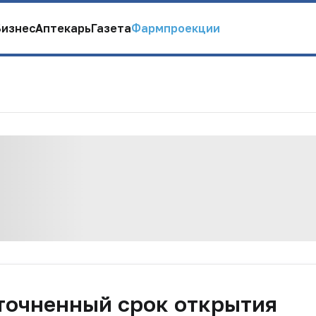
Бизнес
Аптекарь
Газета
Фармпроекции
точненный срок открытия