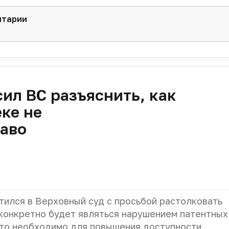
нтарии
ил ВС разъяснить, как
ке не
раво
ился в Верховный суд с просьбой растолковать
 конкретно будет являться нарушением патентных
Это необходимо для повышения доступности