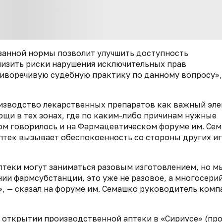
азанной нормы позволит улучшить доступность
изить риски нарушения исключительных прав
иворечивую судебную практику по данному вопросу»,
изводство лекарственных препаратов как важный эл
щи в тех зонах, где по каким-либо причинам нужные
ом говорилось и на Фармацевтическом форуме им. Сем
птек вызывает обеспокоенность со стороны других и
аптеки могут заниматься разовым изготовлением, но м
нии фармсубстанции, это уже не разовое, а многосери
, — сказал на форуме им. Семашко руководитель комп
 открытии производственной аптеки в «Сириусе» (пр