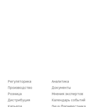
Новости
Репортажи
Регуляторика
Вебинары
Регуляторика
Аналитика
Производство
Подкасты
Производство
Документы
Розница
Интервью
Розница
Мнения экспертов
Дистрибуция
Календарь событий
Дистрибуция
Газета
Карьера
Лица Фармвестника