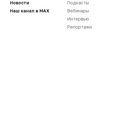
Новости
Подкасты
Наш канал в MAX
Вебинары
Интервью
Репортажи
Нет комментариев
Вы не можете оставлять
комментарии
Пожалуйста,
авторизуйтесь